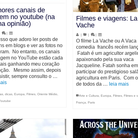
ores canais de
em no youtube (na
Filmes e viagens: La
a opinião)
Vache
|
|
|
|
|
sso que adoro ler posts de
O filme La Vache ou A Vaca
ns em blogs e ver as fotos no
comedia francês recém lan
gram. No entanto, os canais
Fatah é um agricultor argel
agem no YouTube estão cada
apaixonado pela sua vaca
ais ganhando meu coração
Jacqueline. Fatah sonha em
nção. Mesmo assim, depois
participar do prestigioso sal
sistir, sempre consulto o …
agricultura em Paris. Com o
mais
de todos da …
leia mais
as
,
dicas
,
Europa
,
Filmes
,
Oriente Médio
,
Arte e Cultura
,
Europa
,
Filmes
,
Filmes e 
Youtube
França
,
Paris