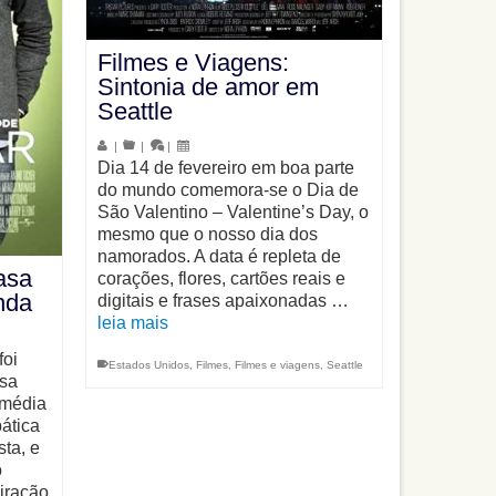
Filmes e Viagens:
Sintonia de amor em
Seattle
|
|
|
Dia 14 de fevereiro em boa parte
do mundo comemora-se o Dia de
São Valentino – Valentine’s Day, o
mesmo que o nosso dia dos
namorados. A data é repleta de
asa
corações, flores, cartões reais e
nda
digitais e frases apaixonadas …
leia mais
foi
Estados Unidos
,
Filmes
,
Filmes e viagens
,
Seattle
sa
omédia
ática
ta, e
o
piração