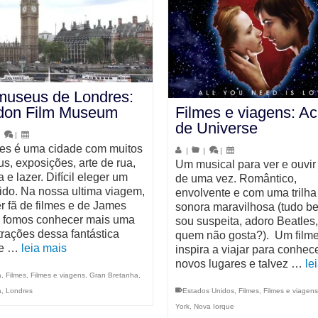
museus de Londres:
don Film Museum
Filmes e viagens: Ac
de Universe
|
|
es é uma cidade com muitos
|
|
|
s, exposições, arte de rua,
Um musical para ver e ouvir
a e lazer. Difícil eleger um
de uma vez. Romântico,
rido. Na nossa ultima viagem,
envolvente e com uma trilha
er fã de filmes e de James
sonora maravilhosa (tudo b
 fomos conhecer mais uma
sou suspeita, adoro Beatles
trações dessa fantástica
quem não gosta?). Um film
de …
leia mais
inspira a viajar para conhec
novos lugares e talvez …
le
a
,
Filmes
,
Filmes e viagens
,
Gran Bretanha
,
a
,
Londres
Estados Unidos
,
Filmes
,
Filmes e viagens
York
,
Nova Iorque