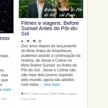
Filmes e viagens: Before
Sunset Antes do Pôr-do-
Sol
ross
|
|
|
Dez anos depois do lançamento
do filme Antes do Amanhecer,
pudemos assistir a continuação da
 mais
história de Jesse e Celine no
filme Before Sunset ou Antes do
Pôr-do-Sol. Jesse e Celine não
em,
são mais dois jovens viajando
, mas
pelo mundo, agora são adultos
e que
com vidas …
leia mais
er
ia mais
Arte e Cultura
,
Europa
,
Filmes
,
Filmes e viagens
,
,
New
França
,
Paris