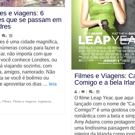
es e viagens: 6
mes que se passam em
dres
|
|
es é uma cidade magnifica,
númeras coisas para fazer e
iar, não importa com que
 você conhece Londres, ou
tá viajando sozinho, com
ia, amigos, namorado. Não
Filmes e Viagens: C
ta se você é boêmio ou
Comigo e a bela Irla
re aproveitar os dias …
leia
|
|
|
O filme Leap Year, que aqui 
a
,
Filmes
,
Filmes e viagens
,
Inglaterra
,
lançado com o nome de “Ca
Comigo?” é uma gostosa c
romântica com a bela e simp
Amy Adams como protagonis
uma lindíssima paisagem d
interior da Irlanda como ins