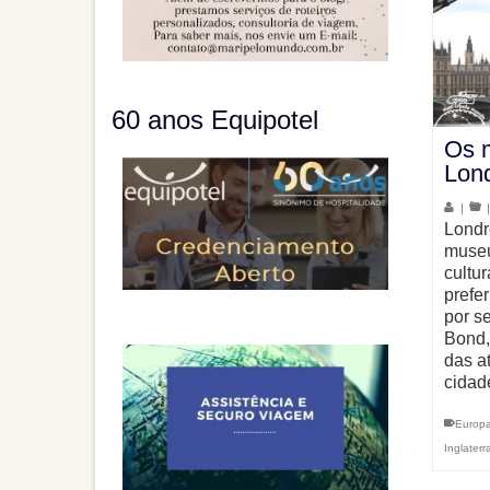
60 anos Equipotel
Os 
Lon
|
Londr
museu
cultur
prefe
por s
Bond,
das a
cida
Europ
Inglaterr