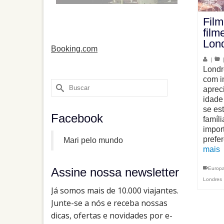
Film
fil
Lon
Booking.com
|
Londr
com i
Buscar
aprec
por:
idade
se es
Facebook
famíl
impor
prefe
Mari pelo mundo
mais
Europ
Assine nossa newsletter
Londres