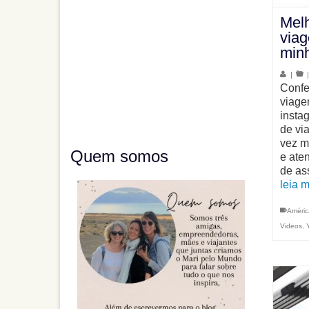
Melh
viag
minh
|
Confe
viage
insta
de vi
vez m
Quem somos
e ate
de as
leia 
Améric
Videos
,