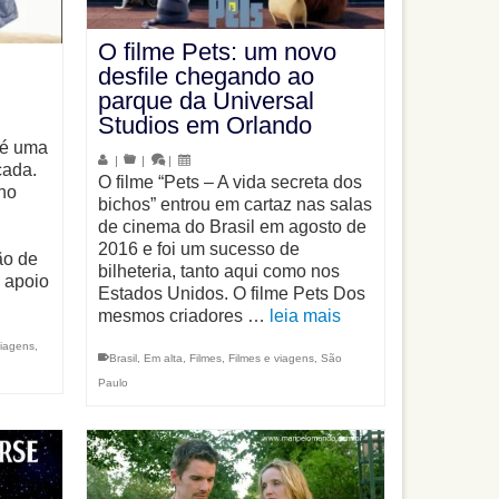
O filme Pets: um novo
desfile chegando ao
parque da Universal
Studios em Orlando
 é uma
|
|
|
çada.
O filme “Pets – A vida secreta dos
ino
bichos” entrou em cartaz nas salas
de cinema do Brasil em agosto de
2016 e foi um sucesso de
ão de
bilheteria, tanto aqui como nos
 apoio
Estados Unidos. O filme Pets Dos
mesmos criadores …
leia mais
viagens
,
Brasil
,
Em alta
,
Filmes
,
Filmes e viagens
,
São
Paulo