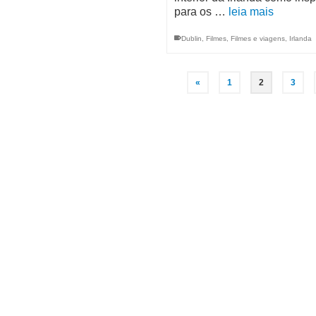
para os …
leia mais
Dublin
,
Filmes
,
Filmes e viagens
,
Irlanda
«
1
2
3