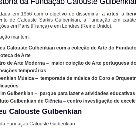
stória da Fundação Calouste Gulbenkia
ndada em 1956 com o objetivo de disseminar a
artes
, a
bene
ento de Calouste Sarkis Gulbenkian, a Fundação tem caráte
ões em Paris (França) e em Londres (Reino Unido).
ação mantém:
u Calouste Gulbenkian com a coleção de Arte do Fundado
ioteca de Arte
ro de Arte Moderna – maior coleção de Arte portuguesa do
osições temporárias–
enkian Música – temporada de música do Coro e Orquestr
licações
im Gulbenkian – parque para lazer e atividades educativas
ituto Gulbenkian de Ciência – centro investigação de excelê
u Calouste Gulbenkian
da Fundação Calouste Gulbenkian