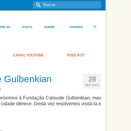
Buscar
por:
TRE-SE
POSTS
SOBRE
CONTATO
CANAL YOUTUBE
PODCAST
e Gulbenkian
28
DEZ 2015
0
, próximos à Fundação Calouste Gulbenkian, mas
 cidade oferece. Desta vez resolvemos visitá-la e