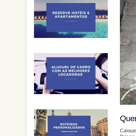
Quem
Calous