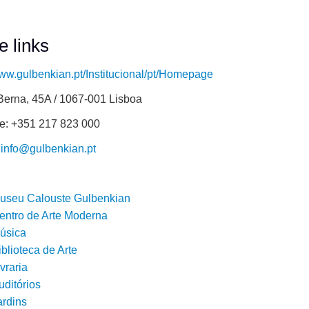
e links
www.gulbenkian.pt/Institucional/pt/Homepage
Berna, 45A / 1067-001 Lisboa
e: +351 217 823 000
:
info@gulbenkian.pt
useu Calouste Gulbenkian
entro de Arte Moderna
úsica
iblioteca de Arte
vraria
uditórios
ardins