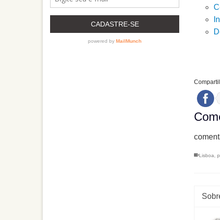
C
I
D
Compartil
Come
comenta
Lisboa
,
p
Sobre