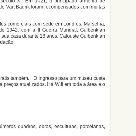
 século XI. Em 1021, o principado armênio de
 de Vart Badrik foram recompensados com muitas
ades comerciais com sede em Londres, Marselha,
de 1942, com a II Guerra Mundial, Gulbenkian
oi sua casa durante 13 anos. Calouste Gulbenkian
ndação.
 grátis também. O ingresso para um museu custa
a preços atualizados. Há Wifi em toda a área e o
meros quadros, obras, esculturas, porcelanas,