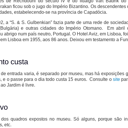
pes de Rechdouni do século IV e do fidalgo Vart Badrik do
akan ficou sob o jugo do Império Bizantino. Os descendentes
dades, estabelecendo-se na província de Capadócia.
, a “S. & S. Gulbenkian” fazia parte de uma rede de socied
(Bulgária) e outras cidades do Império Otomano. Em abril 
u abrigo num país neutro, Portugal. O Hotel Aviz, em Lisboa, f
 em Lisboa em 1955, aos 86 anos. Deixou em testamento a Fu
to custa
 de entrada varia, é separado por museu, mas há exposições
, e o passe para o dia todo custa 15 euros. Consulte o
site
par
ao Jardim é livre.
vo
 dos quadros expostos no museu. Só alguns, porque são inú
, etc.