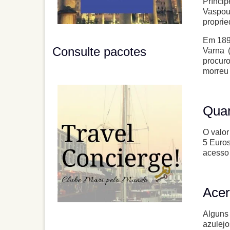
Prínci
Vaspour
proprie
Em 1892
Consulte pacotes
Varna 
procuro
morreu
Quan
O valor
5 Euros
acesso 
Acer
Alguns
azulejos