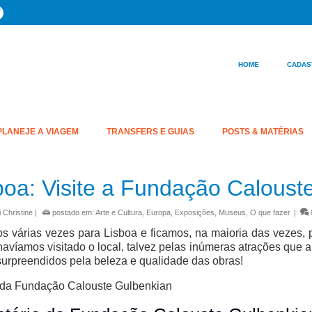
HOME
CADAS
PLANEJE A VIAGEM
TRANSFERS E GUIAS
POSTS & MATÉRIAS
boa: Visite a Fundação Caloust
 Christine
|
postado em:
Arte e Cultura
,
Europa
,
Exposições
,
Museus
,
O que fazer
|
s várias vezes para Lisboa e ficamos, na maioria das vezes
avíamos visitado o local, talvez pelas inúmeras atrações que a
urpreendidos pela beleza e qualidade das obras!
 da Fundação Calouste Gulbenkian