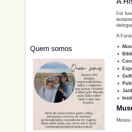
A Hi
Foi fu
testam
delegaç
A Fund
Muse
Quem somos
Bibl
Cent
Exp
Gulb
Pub
Jard
Inst
Muse
Museu 