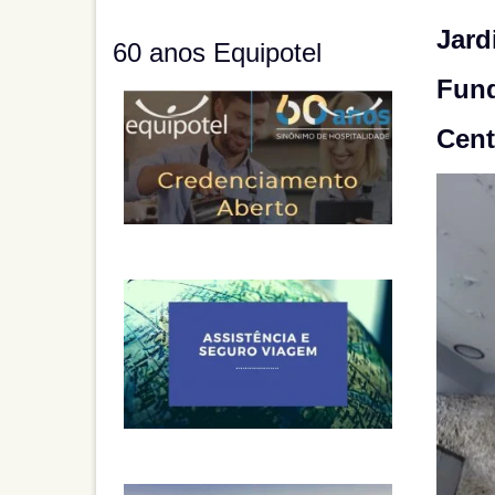
Jard
60 anos Equipotel
Fund
Cent