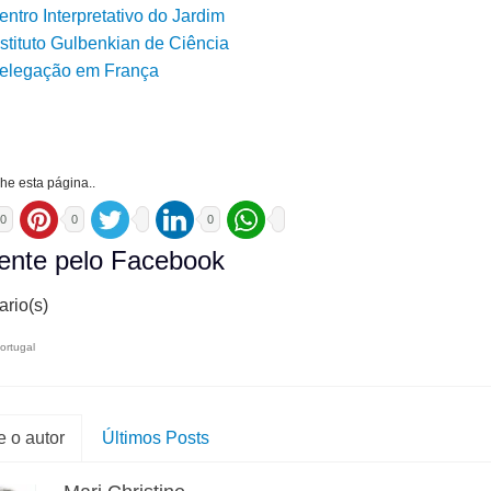
entro Interpretativo do Jardim
nstituto Gulbenkian de Ciência
elegação em França
he esta página..
0
0
0
nte pelo Facebook
rio(s)
ortugal
 o autor
Últimos Posts