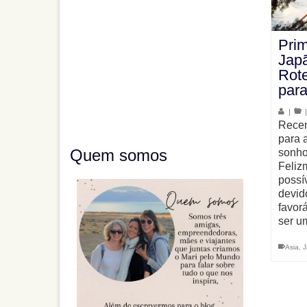
Prim
Japã
Rote
para
|
Recen
para a
Quem somos
sonho
Feliz
possí
devid
favor
ser 
Asia
,
J