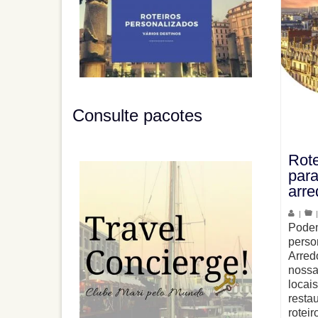
Consulte pacotes
Rote
para
arre
|
Podem
perso
Arred
nossa
locais
resta
roteir