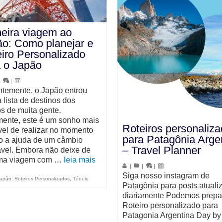
eira viagem ao
o: Como planejar e
iro Personalizado
 o Japão
|
|
temente, o Japão entrou
 lista de destinos dos
s de muita gente.
mente, este é um sonho mais
Roteiros personaliz
vel de realizar no momento
para Patagônia Arge
o a ajuda de um câmbio
– Travel Planner
ável. Embora não deixe de
uma viagem com …
leia mais
|
|
|
Siga nosso instagram de
apão
,
Roteiros Personalizados
,
Tóquio
Patagônia para posts atuali
diariamente Podemos prepa
Roteiro personalizado para
Patagonia Argentina Day by