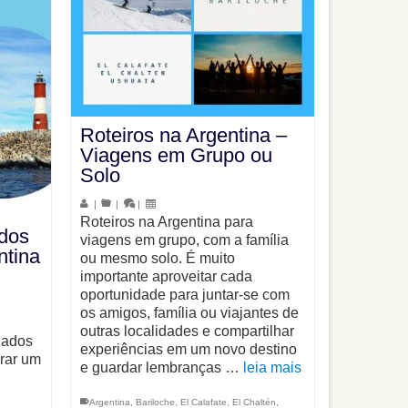
Roteiros na Argentina –
Viagens em Grupo ou
Solo
|
|
|
Roteiros na Argentina para
ados
viagens em grupo, com a família
ntina
ou mesmo solo. É muito
importante aproveitar cada
oportunidade para juntar-se com
os amigos, família ou viajantes de
outras localidades e compartilhar
zados
experiências em um novo destino
rar um
e guardar lembranças …
leia mais
Argentina
,
Bariloche
,
El Calafate
,
El Chaltén
,