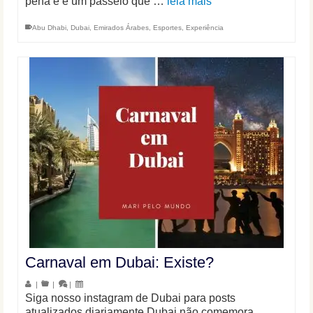
pena e é um passeio que …
leia mais
Abu Dhabi
,
Dubai
,
Emirados Árabes
,
Esportes
,
Experiência
Carnaval em Dubai: Existe?
|
|
|
Siga nosso instagram de Dubai para posts
atualizados diariamente Dubai não comemora