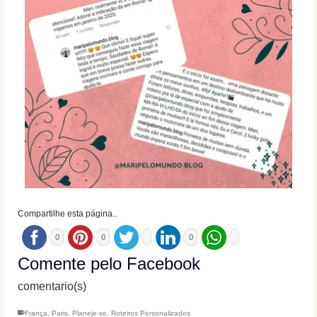
Compartilhe esta página..
0
0
0
Comente pelo Facebook
comentario(s)
França
,
Paris
,
Planeje-se
,
Roteiros Personalizados