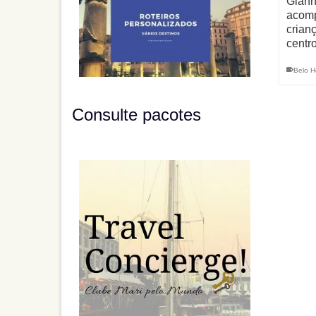
Giann
acomp
crian
centr
Belo H
Consulte pacotes