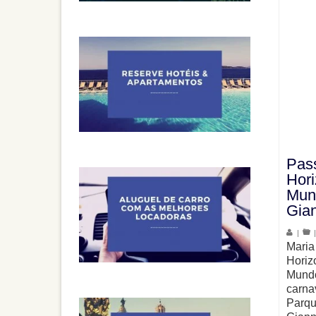
Pas
Hori
Mun
Gian
|
Maria
Horiz
Mundo
carna
Parqu