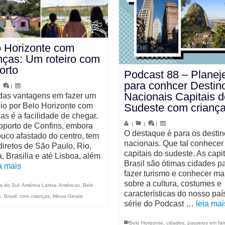
 Horizonte com
nças: Um roteiro com
orto
Podcast 88 – Planej
para conhcer Destin
|
|
Nacionais Capitais d
as vantagens em fazer um
io por Belo Horizonte com
Sudeste com crianç
ças é a facilidade de chegar.
|
|
|
oporto de Confins, embora
O destaque é para os destin
uco afastado do centro, tem
nacionais. Que tal conhecer
diretos de São Paulo, Rio,
capitais do sudeste. As capi
a, Brasilia e até Lisboa, além
Brasil são ótimas cidades p
a mais
fazer turismo e conhecer ma
sobre a cultura, costumes e
a do Sul
,
América Latina
,
Américas
,
Belo
características do nosso paí
e
,
Brasil
,
com crianças
,
Minas Gerais
série do Podcast …
leia mai
Belo Horizonte
,
cidades
,
passeios em fam