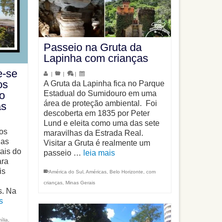
Passeio na Gruta da
Lapinha com crianças
e-se
|
|
|
os
A Gruta da Lapinha fica no Parque
Estadual do Sumidouro em uma
o
área de proteção ambiental. Foi
as
descoberta em 1835 por Peter
Lund e eleita como uma das sete
os
maravilhas da Estrada Real.
 as
Visitar a Gruta é realmente um
tais do
passeio …
leia mais
ara
is
América do Sul
,
Américas
,
Belo Horizonte
,
com
crianças
,
Minas Gerais
s. Na
s
ília
,