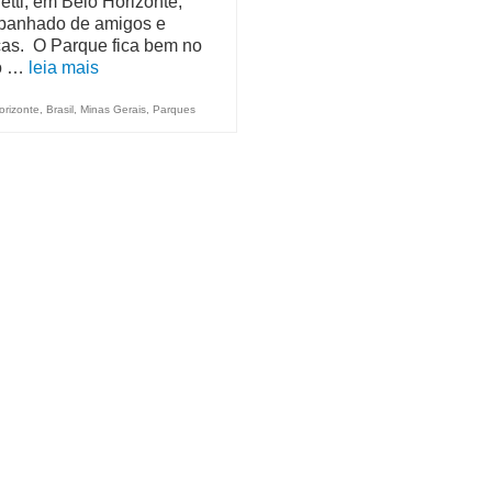
etti, em Belo Horizonte,
anhado de amigos e
ças. O Parque fica bem no
o …
leia mais
orizonte
,
Brasil
,
Minas Gerais
,
Parques