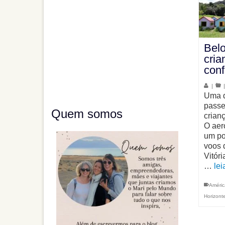
Belo
cria
conf
|
Uma d
passe
Quem somos
crian
O aer
um po
voos 
Vitóri
…
lei
Améric
Horizont