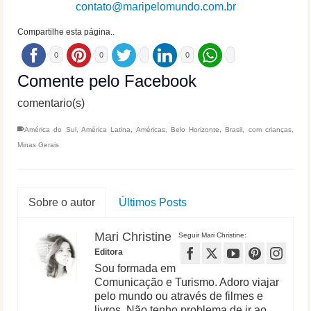
contato@maripelomundo.com.br
Compartilhe esta página..
0
0
0
Comente pelo Facebook
comentario(s)
América do Sul
,
América Latina
,
Américas
,
Belo Horizonte
,
Brasil
,
com crianças
,
Minas Gerais
Sobre o autor
Últimos Posts
Mari Christine
Seguir Mari Christine:
Editora
Sou formada em
Comunicação e Turismo. Adoro viajar
pelo mundo ou através de filmes e
livros. Não tenho problema de ir ao