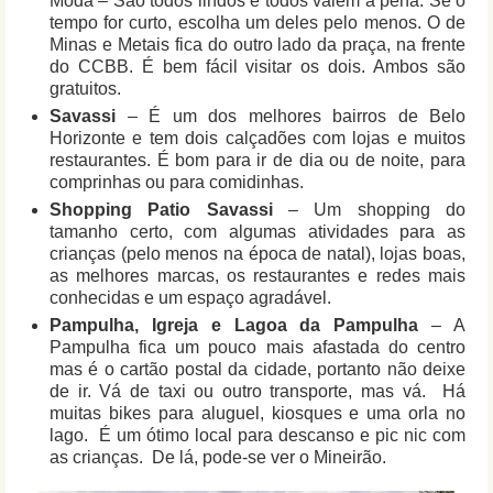
Moda – São todos lindos e todos valem a pena. Se o
tempo for curto, escolha um deles pelo menos. O de
Minas e Metais fica do outro lado da praça, na frente
do CCBB. É bem fácil visitar os dois. Ambos são
gratuitos.
Savassi
– É um dos melhores bairros de Belo
Horizonte e tem dois calçadões com lojas e muitos
restaurantes. É bom para ir de dia ou de noite, para
comprinhas ou para comidinhas.
Shopping Patio Savassi
– Um shopping do
tamanho certo, com algumas atividades para as
crianças (pelo menos na época de natal), lojas boas,
as melhores marcas, os restaurantes e redes mais
conhecidas e um espaço agradável.
Pampulha, Igreja e Lagoa da Pampulha
– A
Pampulha fica um pouco mais afastada do centro
mas é o cartão postal da cidade, portanto não deixe
de ir. Vá de taxi ou outro transporte, mas vá. Há
muitas bikes para aluguel, kiosques e uma orla no
lago. É um ótimo local para descanso e pic nic com
as crianças. De lá, pode-se ver o Mineirão.