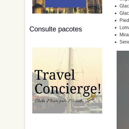
Glac
Glac
Pied
Consulte pacotes
Loma
Mira
Send