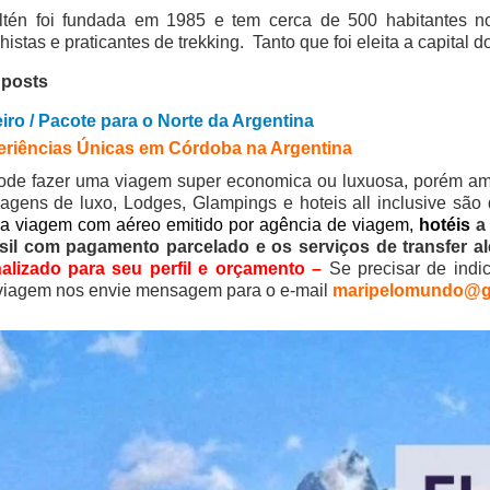
ltén foi fundada em 1985 e tem cerca de 500 habitantes n
istas e praticantes de trekking. Tanto que foi eleita a capital d
 posts
iro / Pacote para o Norte da Argentina
riências Únicas em Córdoba na Argentina
ode fazer uma viagem super economica ou luxuosa, porém am
gens de luxo, Lodges, Glampings e hoteis all inclusive são 
 a viagem com aéreo emitido por agência de viagem,
hotéis
a 
sil com pagamento parcelado e os serviços de transfer alé
alizado para seu perfil e orçamento –
Se precisar de indi
viagem nos envie mensagem para o e-mail
maripelomundo@g