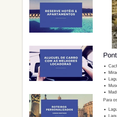
Pont
Cach
Mira
Lagu
Muse
Mad
Para os
Lagu
Lagu