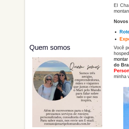
El Cha
montanh
Novos
Rote
Expe
Quem somos
Você p
hospeda
montar
do Bra
Person
minha 