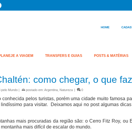
HOME
CADAS
PLANEJE A VIAGEM
TRANSFERS E GUIAS
POSTS & MATÉRIAS
Chaltén: como chegar, o que faz
i pelo Mundo
|
postado em:
Argentina
,
Natureza
|
0
 conhecida pelos turistas, porém uma cidade muito famosa p
 lindíssimo para visitar. Deixamos aqui no post algumas dicas
anhas mais procuradas da região são: o Cerro Fitz Roy, ou El
montanha mais difícil de escalar do mundo.