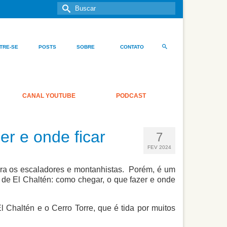
Buscar
por:
TRE-SE
POSTS
SOBRE
CONTATO
CANAL YOUTUBE
PODCAST
er e onde ficar
7
FEV 2024
ara os escaladores e montanhistas. Porém, é um
 de El Chaltén: como chegar, o que fazer e onde
 Chaltén e o Cerro Torre, que é tida por muitos