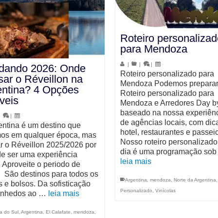
Roteiro personalizad
para Mendoza
|
|
|
ndando 2026: Onde
Roteiro personalizado para
ar o Réveillon na
Mendoza Podemos prepara
entina? 4 Opções
Roteiro personalizado para
íveis
Mendoza e Arredores Day b
baseado na nossa experiênc
|
|
de agências locais, com dic
entina é um destino que
hotel, restaurantes e passei
s em qualquer época, mas
Nosso roteiro personalizado
r o Réveillon 2025/2026 por
dia é uma programação so
de ser uma experiência
leia mais
. Aproveite o periodo de
s. São destinos para todos os
Argentina
,
mendoza
,
Norte da Argentina
s e bolsos. Da sofisticação
Personalizado
,
Vinícolas
inhedos ao …
leia mais
a do Sul
,
Argentina
,
El Calafate
,
mendoza
,