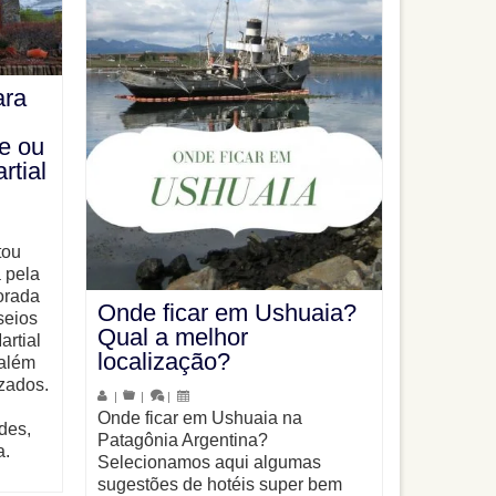
ara
e ou
rtial
tou
 pela
orada
Onde ficar em Ushuaia?
seios
Qual a melhor
artial
localização?
 além
izados.
|
|
|
Onde ficar em Ushuaia na
des,
Patagônia Argentina?
a.
Selecionamos aqui algumas
sugestões de hotéis super bem