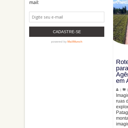
Rote
para
Agên
em 
|
Imagi
ruas 
explo
Patag
monta
imagi