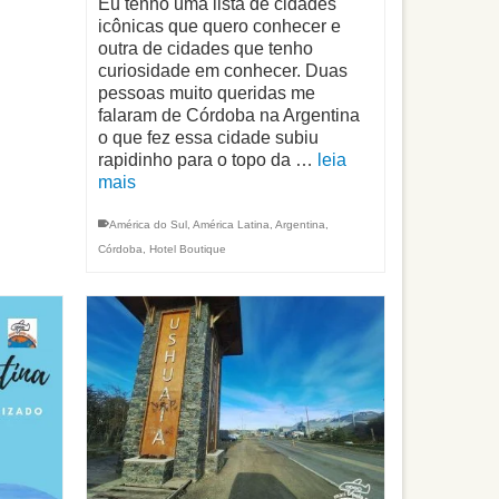
Eu tenho uma lista de cidades
icônicas que quero conhecer e
outra de cidades que tenho
curiosidade em conhecer. Duas
pessoas muito queridas me
falaram de Córdoba na Argentina
o que fez essa cidade subiu
rapidinho para o topo da …
leia
mais
América do Sul
,
América Latina
,
Argentina
,
Córdoba
,
Hotel Boutique