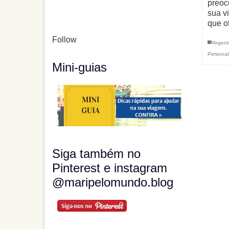
preoc
sua v
que o
Follow
Argent
Personal
Mini-guias
Siga também no
Pinterest e instagram
@maripelomundo.blog