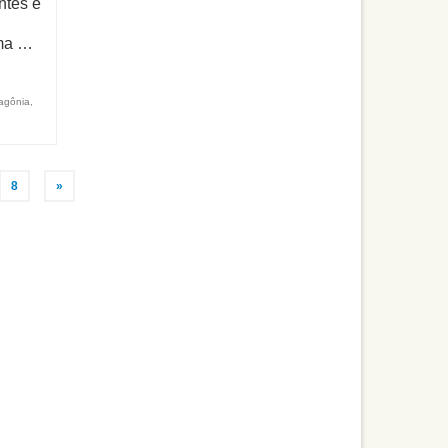
ntes e
uma …
agônia
,
8
»