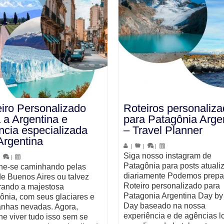
iro Personalizado
Roteiros personaliz
 a Argentina e
para Patagônia Arge
cia especializada
– Travel Planner
Argentina
|
|
|
Siga nosso instagram de
|
|
Patagônia para posts atuali
ne-se caminhando pelas
diariamente Podemos prepa
de Buenos Aires ou talvez
Roteiro personalizado para
rando a majestosa
Patagonia Argentina Day by
ônia, com seus glaciares e
Day baseado na nossa
nhas nevadas. Agora,
experiência e de agências lo
ne viver tudo isso sem se