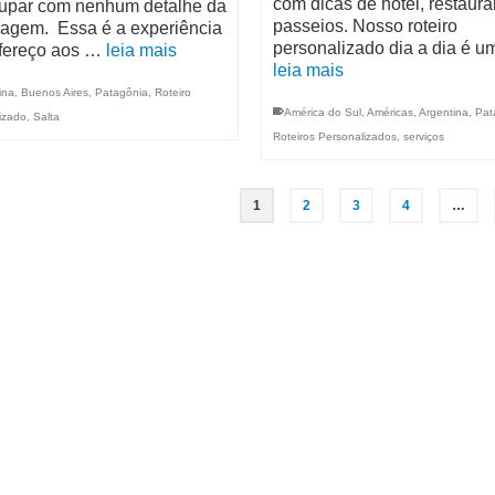
com dicas de hotel, restaura
upar com nenhum detalhe da
passeios. Nosso roteiro
iagem. Essa é a experiência
personalizado dia a dia é 
fereço aos …
leia mais
leia mais
ina
,
Buenos Aires
,
Patagônia
,
Roteiro
América do Sul
,
Américas
,
Argentina
,
Pat
izado
,
Salta
Roteiros Personalizados
,
serviços
1
2
3
4
…