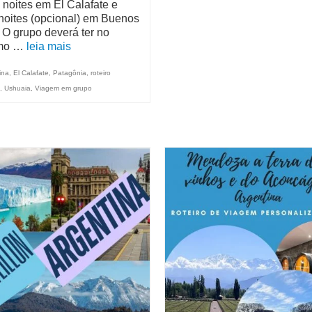
 noites em El Calafate e
noites (opcional) em Buenos
. O grupo deverá ter no
mo …
leia mais
ina
,
El Calafate
,
Patagônia
,
roteiro
,
Ushuaia
,
Viagem em grupo