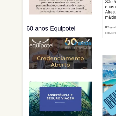
São 5
duas 
Aires
máxi
60 anos Equipotel
Argent
exclusivo