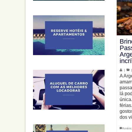
Bri
Pass
Arg
incr
|
A Arg
amamo
passa
lá po
única
féria
gosto
dos v
Améric