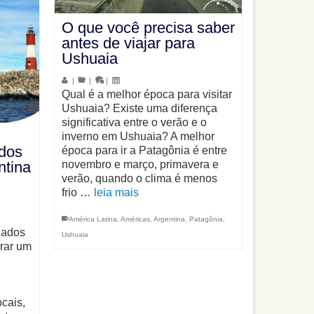
O que você precisa saber
antes de viajar para
Ushuaia
|
|
|
Qual é a melhor época para visitar
Ushuaia? Existe uma diferença
significativa entre o verão e o
inverno em Ushuaia? A melhor
ados
época para ir a Patagônia é entre
novembro e março, primavera e
ntina
verão, quando o clima é menos
frio …
leia mais
América Latina
,
Américas
,
Argentina
,
Patagônia
,
zados
Ushuaia
rar um
cais,