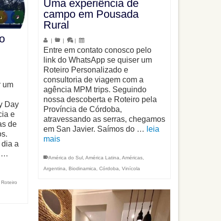
Uma experiência de
campo em Pousada
Rural
o
|
|
|
Entre em contato conosco pelo
link do WhatsApp se quiser um
Roteiro Personalizado e
consultoria de viagem com a
r um
agência MPM trips. Seguindo
nossa descoberta e Roteiro pela
y Day
Província de Córdoba,
ia e
atravessando as serras, chegamos
as de
em San Javier. Saímos do …
leia
os.
mais
 dia a
b …
América do Sul
,
América Latina
,
Américas
,
Argentina
,
Biodinamica
,
Córdoba
,
Vinícola
,
Roteiro