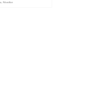
ia
,
Réveillon