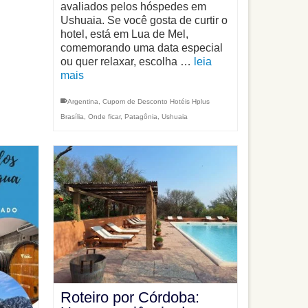
avaliados pelos hóspedes em
Ushuaia. Se você gosta de curtir o
hotel, está em Lua de Mel,
comemorando uma data especial
ou quer relaxar, escolha …
leia
mais
Argentina
,
Cupom de Desconto Hotéis Hplus
Brasília
,
Onde ficar
,
Patagônia
,
Ushuaia
Roteiro por Córdoba: