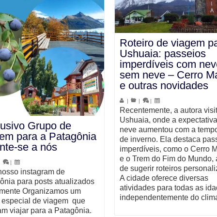
Roteiro de viagem p
Ushuaia: passeios
imperdíveis com nev
sem neve – Cerro Ma
e outras novidades
|
|
|
Recentemente, a autora visi
Ushuaia, onde a expectativa
usivo Grupo de
neve aumentou com a temp
em para a Patagônia
de inverno. Ela destaca pas
nte-se a nós
imperdíveis, como o Cerro M
e o Trem do Fim do Mundo,
|
|
de sugerir roteiros personal
nosso instagram de
A cidade oferece diversas
ônia para posts atualizados
atividades para todas as ida
amente Organizamos um
independentemente do clim
 especial de viagem que
am viajar para a Patagônia.