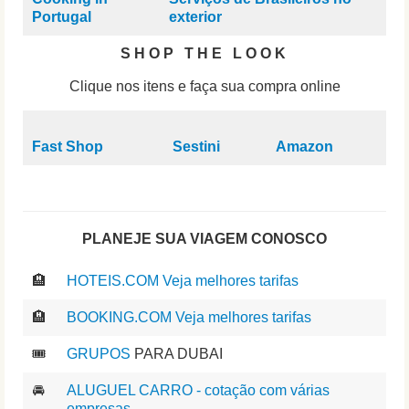
Portugal
exterior
S H O P T H E L O O K
Clique nos itens e faça sua compra online
Fast Shop
Sestini
Amazon
PLANEJE SUA VIAGEM CONOSCO
🏨
HOTEIS.COM Veja melhores tarifas
🏨
BOOKING.COM Veja melhores tarifas
🎟️
GRUPOS
PARA DUBAI
🚘
ALUGUEL CARRO - cotação com várias
empresas