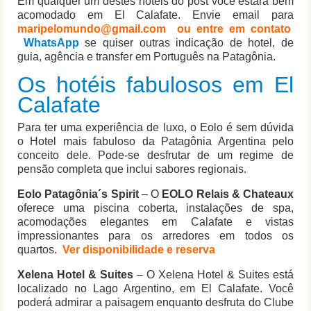
Em qualquer um destes hotéis do post você estará bem
acomodado em El Calafate. Envie email para
maripelomundo@gmail.com
ou entre em contato
WhatsApp
se quiser outras indicação de hotel, de
guia, agência e transfer em Português na Patagônia.
Os hotéis fabulosos em El
Calafate
Para ter uma experiência de luxo, o Eolo é sem dúvida
o Hotel mais fabuloso da Patagônia Argentina pelo
conceito dele. Pode-se desfrutar de um regime de
pensão completa que inclui sabores regionais.
Eolo Patagônia´s Spirit
– O
EOLO Relais & Chateaux
oferece uma piscina coberta, instalações de spa,
acomodações elegantes em Calafate e vistas
impressionantes para os arredores em todos os
quartos.
Ver disponibilidade e reserva
Xelena Hotel & Suites
– O Xelena Hotel & Suites está
localizado no Lago Argentino, em El Calafate. Você
poderá admirar a paisagem enquanto desfruta do Clube