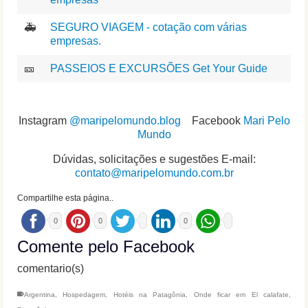
🚑
SEGURO VIAGEM - cotação com várias
empresas.
🎫
PASSEIOS E EXCURSÕES Get Your Guide
Instagram
@maripelomundo.blog
Facebook
Mari Pelo
Mundo
Dúvidas, solicitações e sugestões E-mail:
contato@maripelomundo.com.br
Compartilhe esta página..
0
0
0
Comente pelo Facebook
comentario(s)
Argentina
,
Hospedagem
,
Hotéis na Patagônia
,
Onde ficar em El calafate
,