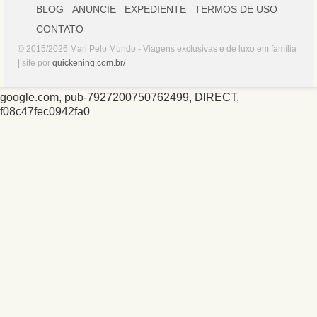
BLOG
ANUNCIE
EXPEDIENTE
TERMOS DE USO
CONTATO
© 2015/2026 Mari Pelo Mundo - Viagens exclusivas e de luxo em família
| site por
quickening.com.br/
google.com, pub-7927200750762499, DIRECT,
f08c47fec0942fa0