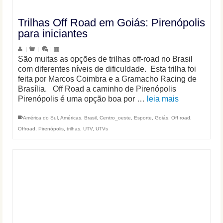
Trilhas Off Road em Goiás: Pirenópolis
para iniciantes
|
|
|
São muitas as opções de trilhas off-road no Brasil
com diferentes níveis de dificuldade. Esta trilha foi
feita por Marcos Coimbra e a Gramacho Racing de
Brasília. Off Road a caminho de Pirenópolis
Pirenópolis é uma opção boa por …
leia mais
América do Sul
,
Américas
,
Brasil
,
Centro_oeste
,
Esporte
,
Goiás
,
Off road
,
Offroad
,
Pirenópolis
,
trilhas
,
UTV
,
UTVs