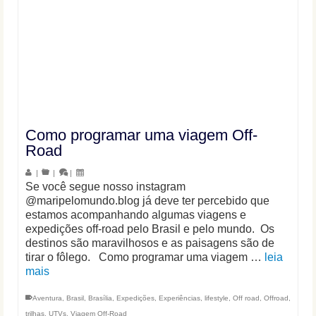
Como programar uma viagem Off-
Road
|
|
|
Se você segue nosso instagram
@maripelomundo.blog já deve ter percebido que
estamos acompanhando algumas viagens e
expedições off-road pelo Brasil e pelo mundo. Os
destinos são maravilhosos e as paisagens são de
tirar o fôlego. Como programar uma viagem …
leia
mais
Aventura
,
Brasil
,
Brasília
,
Expedições
,
Experiências
,
lifestyle
,
Off road
,
Offroad
,
trilhas
,
UTVs
,
Viagem Off-Road