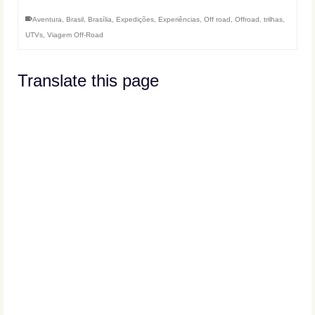
Aventura
,
Brasil
,
Brasília
,
Expedições
,
Experiências
,
Off road
,
Offroad
,
trilhas
,
UTVs
,
Viagem Off-Road
Translate this page