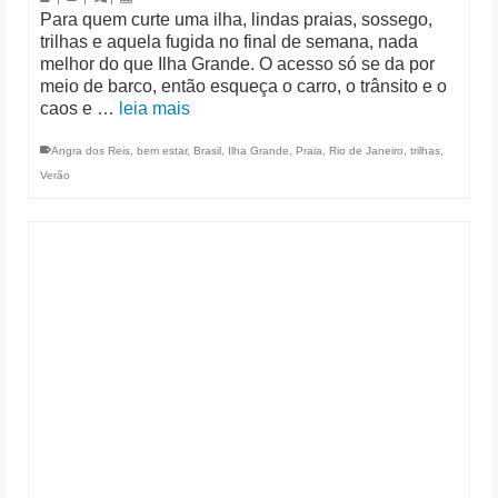
Para quem curte uma ilha, lindas praias, sossego,
trilhas e aquela fugida no final de semana, nada
melhor do que Ilha Grande. O acesso só se da por
meio de barco, então esqueça o carro, o trânsito e o
caos e …
leia mais
Angra dos Reis
,
bem estar
,
Brasil
,
Ilha Grande
,
Praia
,
Rio de Janeiro
,
trilhas
,
Verão