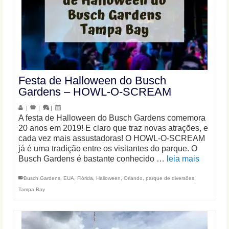
Festa de Halloween do Busch
Gardens – HOWL-O-SCREAM
|
|
|
A festa de Halloween do Busch Gardens comemora
20 anos em 2019! E claro que traz novas atrações, e
cada vez mais assustadoras! O HOWL-O-SCREAM
já é uma tradição entre os visitantes do parque. O
Busch Gardens é bastante conhecido …
leia mais
Busch Gardens
,
EUA
,
Flórida
,
Halloween
,
Orlando
,
parque de diversões
,
Tampa Bay