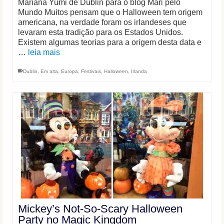
Mariana Yumi de Dublin para o blog Mari pelo
Mundo Muitos pensam que o Halloween tem origem
americana, na verdade foram os irlandeses que
levaram esta tradição para os Estados Unidos.
Existem algumas teorias para a origem desta data e
…
leia mais
Dublin
,
Em alta
,
Europa
,
Festivais
,
Halloween
,
Irlanda
Mickey’s Not-So-Scary Halloween
Party no Magic Kingdom