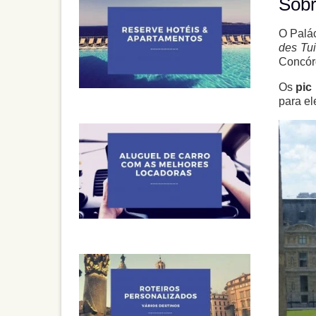
Sobr
O Palác
des Tui
Concórd
Os
pic 
para el