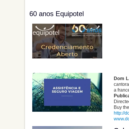
60 anos Equipotel
Dom L
cantora
a franc
Public
Directe
Buy th
http:/
www.d