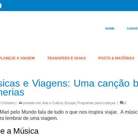
HOME
CADAS
PLANEJE A VIAGEM
TRANSFERS E GUIAS
POSTS & MATÉRIAS
icas e Viagens: Uma canção b
herias
 Christine
|
postado em:
Arte e Cultura
,
Europa
,
Programas para crianças
|
0
Mari pelo Mundo fala de tudo o que nos inspira viajar. A músi
ra lembrar de uma viagem.
e a Música