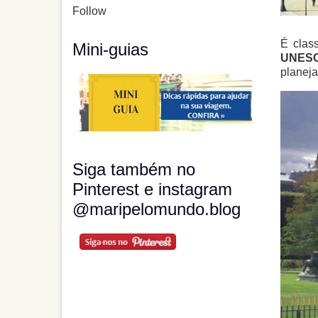
Follow
É clas
Mini-guias
UNES
planeja
Siga também no
Pinterest e instagram
@maripelomundo.blog