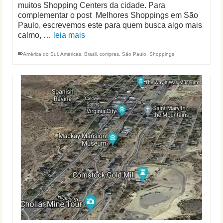
muitos Shopping Centers da cidade. Para
complementar o post Melhores Shoppings em São
Paulo, escrevemos este para quem busca algo mais
calmo, …
leia mais
América do Sul
,
Américas
,
Brasil
,
compras
,
São Paulo
,
Shoppings