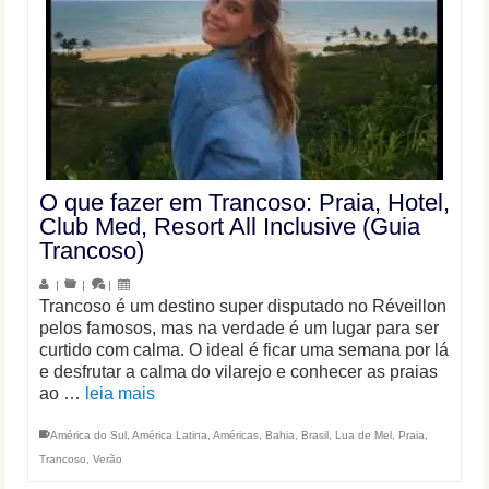
O que fazer em Trancoso: Praia, Hotel,
Club Med, Resort All Inclusive (Guia
Trancoso)
|
|
|
Trancoso é um destino super disputado no Réveillon
pelos famosos, mas na verdade é um lugar para ser
curtido com calma. O ideal é ficar uma semana por lá
e desfrutar a calma do vilarejo e conhecer as praias
ao …
leia mais
América do Sul
,
América Latina
,
Américas
,
Bahia
,
Brasil
,
Lua de Mel
,
Praia
,
Trancoso
,
Verão