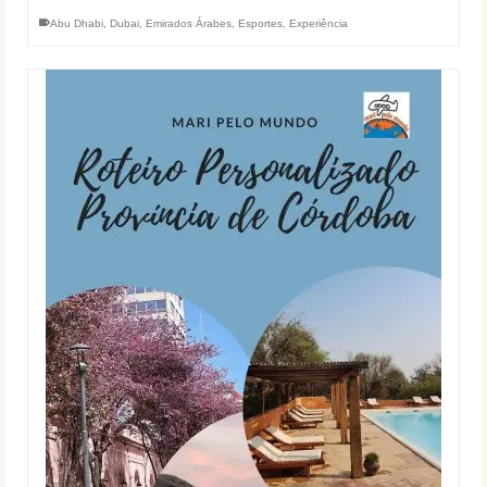
Abu Dhabi
,
Dubai
,
Emirados Árabes
,
Esportes
,
Experiência