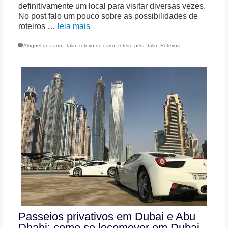
definitivamente um local para visitar diversas vezes.
No post falo um pouco sobre as possibilidades de
roteiros …
leia mais
Aluguel de carro
,
Itália
,
roteiro de carro
,
roteiro pela Itália
,
Roteiros
Passeios privativos em Dubai e Abu
Dhabi: como se locomover em Dubai