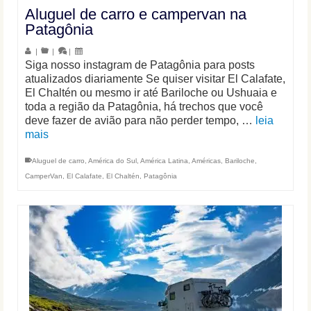
Aluguel de carro e campervan na
Patagônia
|
|
|
Siga nosso instagram de Patagônia para posts
atualizados diariamente Se quiser visitar El Calafate,
El Chaltén ou mesmo ir até Bariloche ou Ushuaia e
toda a região da Patagônia, há trechos que você
deve fazer de avião para não perder tempo, …
leia
mais
Aluguel de carro
,
América do Sul
,
América Latina
,
Américas
,
Bariloche
,
CamperVan
,
El Calafate
,
El Chaltén
,
Patagônia