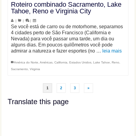
Roteiro combinado Sacramento, Lake
Tahoe, Reno e Virginia City
|
|
|
Se você está de carro ou de motorhome, separamos
4 cidades perto de São Francisco (California e
Nevada) para você passar uma tarde, um dia ou
alguns dias. Em poucos quilômetros você pode
admirar a natureza e fazer esportes (no …
leia mais
América do Norte
,
Américas
,
California
,
Estados Unidos
,
Lake Tahoe
,
Reno
,
Sacramento
,
Virginia
1
2
3
»
Translate this page