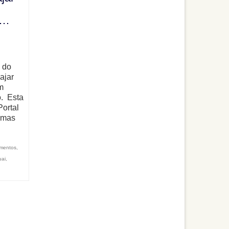
s…
 do
ajar
m
o. Esta
Portal
 mas
mentos
,
uai
,