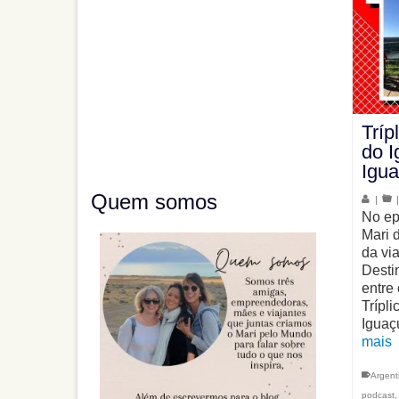
Tríp
do I
Igua
Quem somos
|
No ep
Mari 
da vi
Desti
entre
Trípl
Iguaç
mais
Argent
podcast