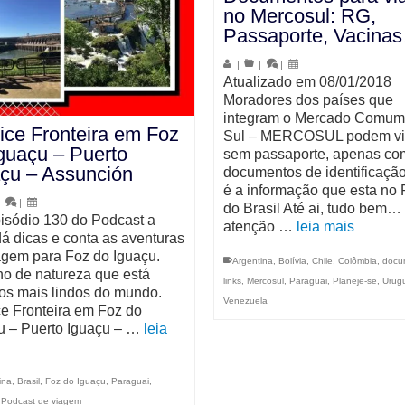
no Mercosul: RG,
Passaporte, Vacina
|
|
|
Atualizado em 08/01/2018
Moradores dos países que
integram o Mercado Comum
lice Fronteira em Foz
Sul – MERCOSUL podem vi
guaçu – Puerto
sem passaporte, apenas co
çu – Assunción
documentos de identificaçã
é a informação que esta no 
|
|
do Brasil Até ai, tudo bem…
isódio 130 do Podcast a
atenção …
leia mais
dá dicas e conta as aventuras
agem para Foz do Iguaçu.
Argentina
,
Bolívia
,
Chile
,
Colômbia
,
docu
no de natureza que está
links
,
Mercosul
,
Paraguai
,
Planeje-se
,
Urug
 os mais lindos do mundo.
Venezuela
ice Fronteira em Foz do
u – Puerto Iguaçu – …
leia
ina
,
Brasil
,
Foz do Iguaçu
,
Paraguai
,
,
Podcast de viagem