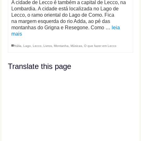
A cidade de Lecco é também a capital de Lecco, na
Lombardia. A cidade está localizada no Lago de
Lecco, o ramo oriental do Lago de Como. Fica
na margem esquerda do rio Adda, ao pé das
montanhas do Grigna e Resegone. Como …
leia
mais
Itália
,
Lago
,
Lecco
,
Livros
,
Montanha
,
Músicas
,
O que fazer em Lecco
Translate this page