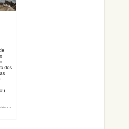
 de
e
do
to dos
 as
s
o!)
Natureza
,