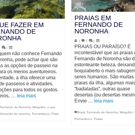
PRAIAS EM
FERNANDO DE
UE FAZER EM
NORONHA
RNANDO DE
RONHA
|
|
|
PRAIAS OU PARAÍSO? É
|
|
incontestável que as praias
quem não conhece Fernando
Fernando de Noronha são d
ronha, pode achar que são
estonteante beleza, deixan
s as opções de passeio na
boquiaberto o mais rabugen
para os menos aventureiros.
seres humanos. São muitas
rdade, a ilha oferece uma
praias da ilha, algumas mai
de passeios e atividades.
“badaladas”, outras quase
ções para todos os gostos.
desertas (ou desertas mesm
eios, …
leia mais
Envie …
leia mais
Fernando de Noronha
,
Mergulho
,
o que
Brasil
,
Fernando de Noronha
,
Mergulho
,
 fernando de noronha
,
Pernambuco
,
Praia
Pernambuco
,
Praias