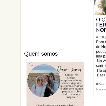
O Q
FE
NO
|
Para 
de No
pouca
Quem somos
ilha 
Na ve
série 
Há op
Pass
Brasil
,
fazer em