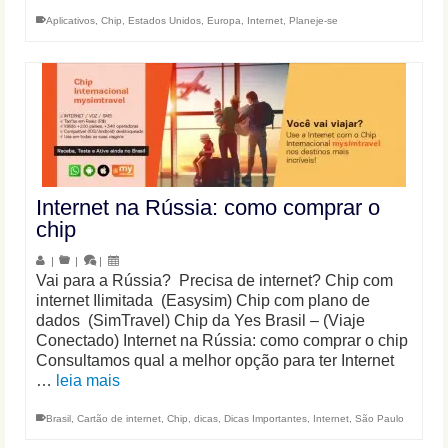
Aplicativos
,
Chip
,
Estados Unidos
,
Europa
,
Internet
,
Planeje-se
Internet na Rússia: como comprar o
chip
|
|
|
Vai para a Rússia? Precisa de internet? Chip com
internet Ilimitada (Easysim) Chip com plano de
dados (SimTravel) Chip da Yes Brasil – (Viaje
Conectado) Internet na Rússia: como comprar o chip
Consultamos qual a melhor opção para ter Internet
…
leia mais
Brasil
,
Cartão de internet
,
Chip
,
dicas
,
Dicas Importantes
,
Internet
,
São Paulo