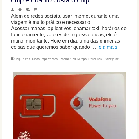
chip e quanto custa o chip
|
|
|
Além de redes sociais, usar internet durante uma
viagem é muito prático e necessário!!
Acessar mapas, aplicativos, chamar taxi, horários de
funcionamento, valores de ingresso, dicas, etc é
muito importante. Hoje em dia, uma das primeiras
coisas que queremos saber quando …
leia mais
Chip
,
dicas
,
Dicas Importantes
,
Internet
,
MPM trips
,
Parceiros
,
Planeje-se