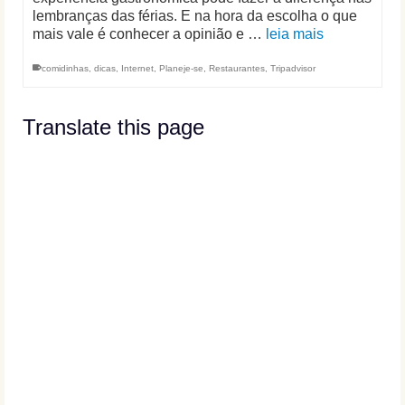
lembranças das férias. E na hora da escolha o que
mais vale é conhecer a opinião e …
leia mais
comidinhas
,
dicas
,
Internet
,
Planeje-se
,
Restaurantes
,
Tripadvisor
Translate this page