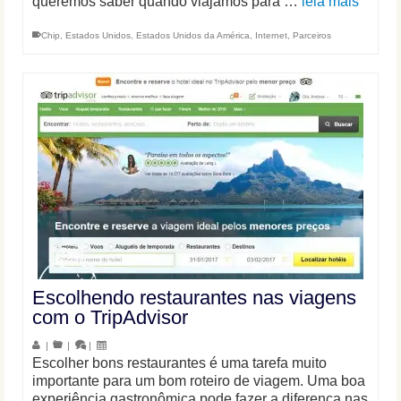
queremos saber quando viajamos para …
leia mais
Chip
,
Estados Unidos
,
Estados Unidos da América
,
Internet
,
Parceiros
Escolhendo restaurantes nas viagens
com o TripAdvisor
|
|
|
Escolher bons restaurantes é uma tarefa muito
importante para um bom roteiro de viagem. Uma boa
experiência gastronômica pode fazer a diferença nas