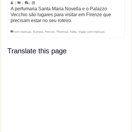
|
|
|
A perfumaria Santa Maria Novella e o Palazzo
Vecchio são lugares para visitar em Firenze que
precisam estar no seu roteiro.
com crianças
,
Europa
,
Firenze
,
Florença
,
Itália
,
Viajar com crianças
Translate this page