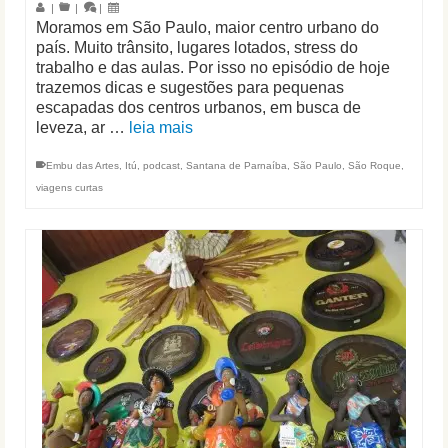
|
|
|
Moramos em São Paulo, maior centro urbano do
país. Muito trânsito, lugares lotados, stress do
trabalho e das aulas. Por isso no episódio de hoje
trazemos dicas e sugestões para pequenas
escapadas dos centros urbanos, em busca de
leveza, ar …
leia mais
Embu das Artes
,
Itú
,
podcast
,
Santana de Parnaíba
,
São Paulo
,
São Roque
,
viagens curtas