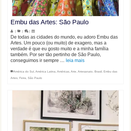
Embu das Artes: São Paulo
|
|
|
De todas as cidades do mundo, eu adoro Embu das
Artes. Um pouco (ou muito) de exagero, mas a
verdade é que eu gosto muito e a minha família
também. Por ser tão pertinho de São Paulo,
conseguimos ir sempre …
leia mais
América do Sul
,
América Latina
,
Américas
,
Arte
,
Artesanato
,
Brasil
,
Embu das
Artes
,
Feira
,
São Paulo