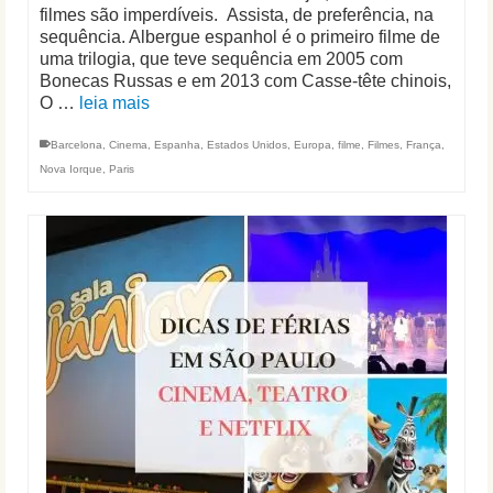
filmes são imperdíveis. Assista, de preferência, na
sequência. Albergue espanhol é o primeiro filme de
uma trilogia, que teve sequência em 2005 com
Bonecas Russas e em 2013 com Casse-tête chinois,
O …
leia mais
Barcelona
,
Cinema
,
Espanha
,
Estados Unidos
,
Europa
,
filme
,
Filmes
,
França
,
Nova Iorque
,
Paris