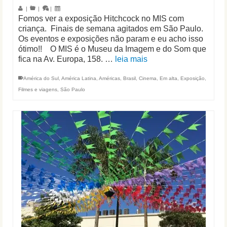
|
|
|
Fomos ver a exposição Hitchcock no MIS com
criança. Finais de semana agitados em São Paulo.
Os eventos e exposições não param e eu acho isso
ótimo!! O MIS é o Museu da Imagem e do Som que
fica na Av. Europa, 158. …
leia mais
América do Sul
,
América Latina
,
Américas
,
Brasil
,
Cinema
,
Em alta
,
Exposição
,
Filmes e viagens
,
São Paulo