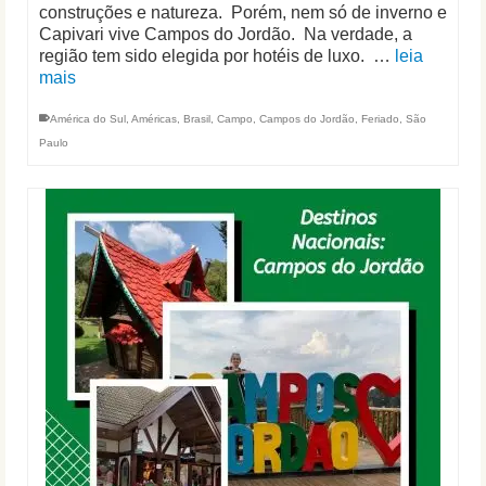
construções e natureza. Porém, nem só de inverno e
Capivari vive Campos do Jordão. Na verdade, a
região tem sido elegida por hotéis de luxo. …
leia
mais
América do Sul
,
Américas
,
Brasil
,
Campo
,
Campos do Jordão
,
Feriado
,
São
Paulo