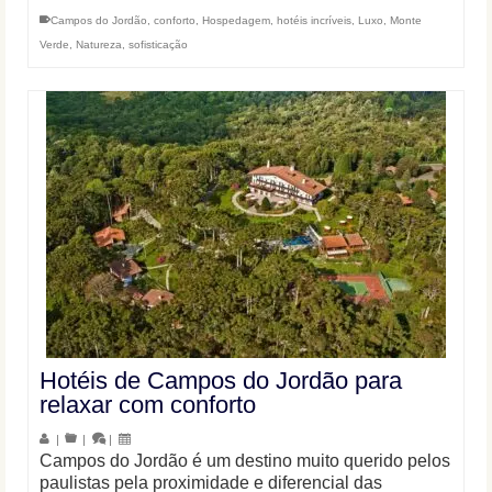
Campos do Jordão
,
conforto
,
Hospedagem
,
hotéis incríveis
,
Luxo
,
Monte
Verde
,
Natureza
,
sofisticação
Hotéis de Campos do Jordão para
relaxar com conforto
|
|
|
Campos do Jordão é um destino muito querido pelos
paulistas pela proximidade e diferencial das