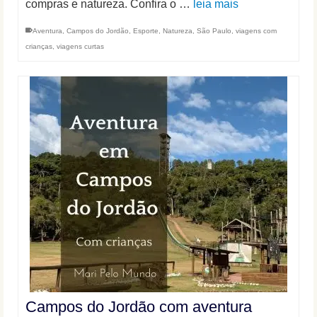
compras e natureza. Confira o …
leia mais
Aventura
,
Campos do Jordão
,
Esporte
,
Natureza
,
São Paulo
,
viagens com
crianças
,
viagens curtas
Campos do Jordão com aventura