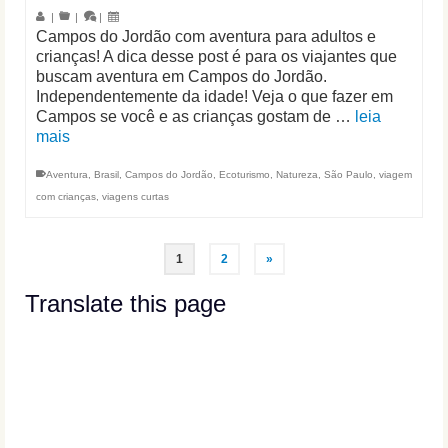
|
|
|
Campos do Jordão com aventura para adultos e
crianças! A dica desse post é para os viajantes que
buscam aventura em Campos do Jordão.
Independentemente da idade! Veja o que fazer em
Campos se você e as crianças gostam de …
leia
mais
Aventura
,
Brasil
,
Campos do Jordão
,
Ecoturismo
,
Natureza
,
São Paulo
,
viagem
com crianças
,
viagens curtas
1
2
»
Translate this page