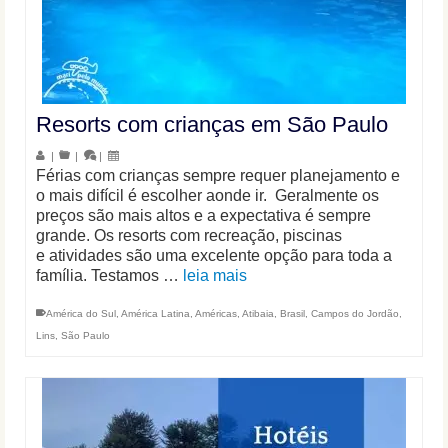
Resorts com crianças em São Paulo
|
|
|
Férias com crianças sempre requer planejamento e
o mais difícil é escolher aonde ir. Geralmente os
preços são mais altos e a expectativa é sempre
grande. Os resorts com recreação, piscinas
e atividades são uma excelente opção para toda a
família. Testamos …
leia mais
América do Sul
,
América Latina
,
Américas
,
Atibaia
,
Brasil
,
Campos do Jordão
,
Lins
,
São Paulo