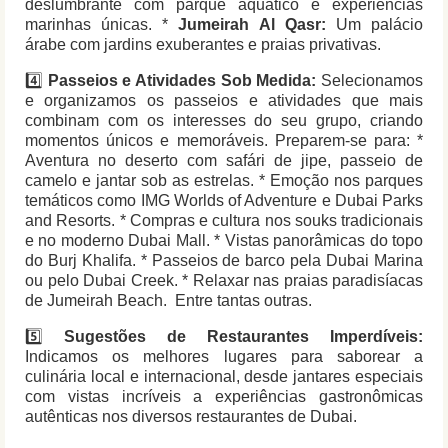
deslumbrante com parque aquático e experiências
marinhas únicas. *
Jumeirah Al Qasr:
Um palácio
árabe com jardins exuberantes e praias privativas.
4️⃣
Passeios e Atividades Sob Medida:
Selecionamos
e organizamos os passeios e atividades que mais
combinam com os interesses do seu grupo, criando
momentos únicos e memoráveis. Preparem-se para: *
Aventura no deserto com safári de jipe, passeio de
camelo e jantar sob as estrelas. * Emoção nos parques
temáticos como IMG Worlds of Adventure e Dubai Parks
and Resorts. * Compras e cultura nos souks tradicionais
e no moderno Dubai Mall. * Vistas panorâmicas do topo
do Burj Khalifa. * Passeios de barco pela Dubai Marina
ou pelo Dubai Creek. * Relaxar nas praias paradisíacas
de Jumeirah Beach. Entre tantas outras.
5️⃣
Sugestões de Restaurantes Imperdíveis:
Indicamos os melhores lugares para saborear a
culinária local e internacional, desde jantares especiais
com vistas incríveis a experiências gastronômicas
autênticas nos diversos restaurantes de Dubai.