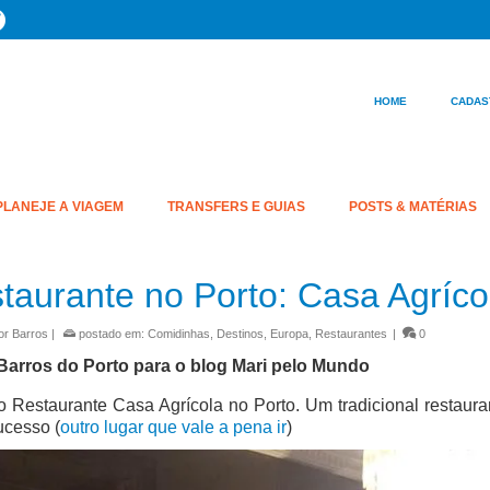
HOME
CADAS
PLANEJE A VIAGEM
TRANSFERS E GUIAS
POSTS & MATÉRIAS
taurante no Porto: Casa Agríco
or Barros
|
postado em:
Comidinhas
,
Destinos
,
Europa
,
Restaurantes
|
0
 Barros do Porto para o blog Mari pelo Mundo
o Restaurante Casa Agrícola no Porto. Um tradicional restaur
cesso (
outro lugar que vale a pena ir
)