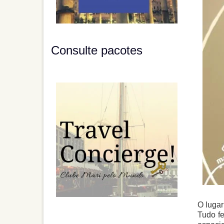
Consulte pacotes
O lugar
Tudo f