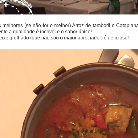
melhores (se não for o melhor) Arroz de tamboril e Cataplan
te a qualidade é incrível e o sabor único!
eixe grelhado (que não sou o maior apreciador) é delicioso!