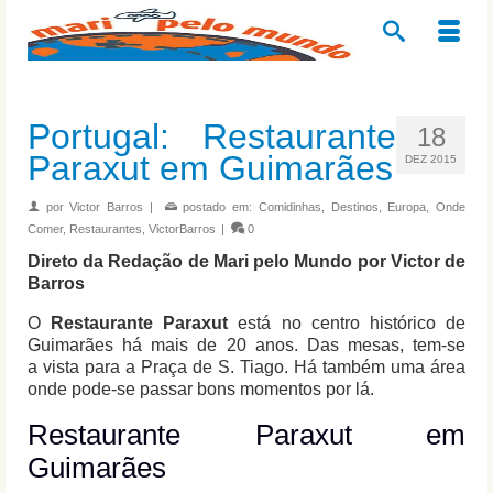
Portugal: Restaurante
18
Paraxut em Guimarães
DEZ 2015
por
Victor Barros
|
postado em:
Comidinhas
,
Destinos
,
Europa
,
Onde
Comer
,
Restaurantes
,
VictorBarros
|
0
Direto da Redação de Mari pelo Mundo por Victor de
Barros
O
Restaurante Paraxut
está no centro histórico de
Guimarães há mais de 20 anos. Das mesas, tem-se
a vista para a Praça de S. Tiago. Há também uma área
onde pode-se passar bons momentos por lá.
Restaurante Paraxut em
Guimarães