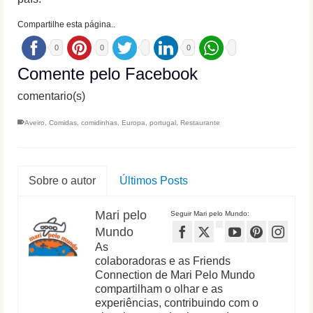
Compartilhe esta página..
0
0
0
Comente pelo Facebook
comentario(s)
Aveiro
,
Comidas
,
comidinhas
,
Europa
,
portugal
,
Restaurante
Sobre o autor
Últimos Posts
Mari pelo
Seguir Mari pelo Mundo:
Mundo
As
colaboradoras e as Friends
Connection de Mari Pelo Mundo
compartilham o olhar e as
experiências, contribuindo com o