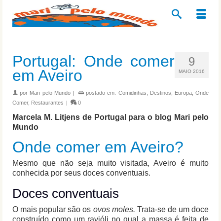
Portugal: Onde comer
9
em Aveiro
MAIO 2016
por
Mari pelo Mundo
|
postado em:
Comidinhas
,
Destinos
,
Europa
,
Onde
Comer
,
Restaurantes
|
0
Marcela M. Litjens de Portugal para o blog Mari pelo
Mundo
Onde comer em Aveiro?
Mesmo que não seja muito visitada, Aveiro é muito
conhecida por seus doces conventuais.
Doces conventuais
O mais popular são os
ovos moles.
Trata-se de um doce
construído como um ravióli no qual a massa é feita de