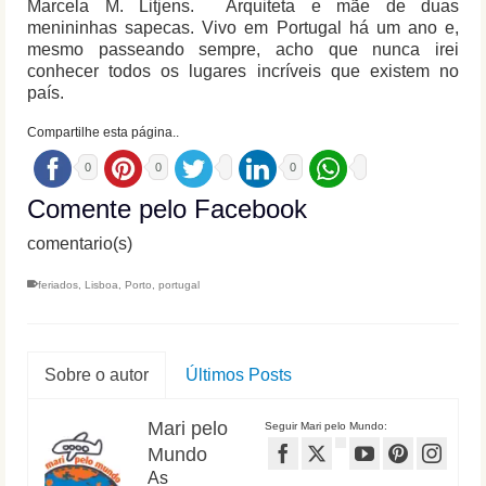
Marcela M. Litjens. Arquiteta e mãe de duas
menininhas sapecas. Vivo em Portugal há um ano e,
mesmo passeando sempre, acho que nunca irei
conhecer todos os lugares incríveis que existem no
país.
Compartilhe esta página..
0
0
0
Comente pelo Facebook
comentario(s)
feriados
,
Lisboa
,
Porto
,
portugal
Sobre o autor
Últimos Posts
Mari pelo
Seguir Mari pelo Mundo:
Mundo
As