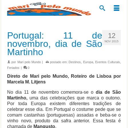
Portugal: 11 de
12
novembro, dia de São
NOV 2015
Martinho
por
Mari pelo Mundo
|
postado em:
Destinos
,
Europa
,
Eventos Culturais
,
Feriados
|
0
Direto de Mari pelo Mundo, Roteiro de Lisboa por
Marcela M. Litjens
No dia 11 de novembro comemora-se o
dia de São
Martinho,
uma das celebrações que marca o outono.
Por toda Europa existem diferentes tradições de
celebrar esse dia. Em Portugal o costume pede que se
comam castanhas (portuguesas) assadas e beba-se o
vinho novo, produto da safra anterior. Essa festa é
chamada de
Mangusto
.