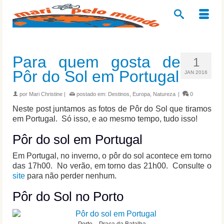
Para quem gosta de
1
Pôr do Sol em Portugal
JAN 2016
por
Mari Christine
|
postado em:
Destinos
,
Europa
,
Natureza
|
0
Neste post juntamos as fotos de Pôr do Sol que tiramos
em Portugal. Só isso, e ao mesmo tempo, tudo isso!
Pôr do sol em Portugal
Em Portugal, no inverno, o pôr do sol acontece em torno
das 17h00. No verão, em torno das 21h00. Consulte o
site
para não perder nenhum.
Pôr do Sol no Porto
Porto – Praça da Batalha