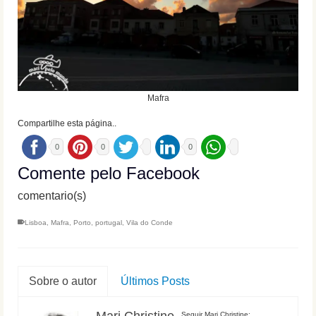
Mafra
Compartilhe esta página..
0
0
0
Comente pelo Facebook
comentario(s)
Lisboa
,
Mafra
,
Porto
,
portugal
,
Vila do Conde
Sobre o autor
Últimos Posts
Seguir Mari Christine: