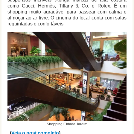
como Gucci, Hermès, Tiffany & Co. e Rolex. É um
shopping muito agradável para passear com calma e
almoçar ao ar livre. O cinema do local conta com salas
requintadas e confortáveis.
Shopping Cidade Jardim
(
Veja o post completo
)