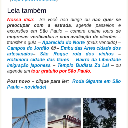
Leia também
Nossa dica:
Se você não dirige ou
não quer se
preocupar com a estrada
, agende passeios e
excursões em São Paulo – compre online tours de
empresas verificadas e com avaliação de clientes
–
transfer e guia –
Aparecida do Norte
(mais vendido) –
Campos do Jordão
🙂 –
Embu das Artes cidade dos
artesanatos
–
São Roque rota dos vinhos
–
Holambra cidade das flores
–
Bairro da Liberdade
imigração japonesa
–
Templo Budista Zu Lai
– ou
agende um
tour gratuito por São Paulo.
Post novo – clique para ler:
Roda Gigante em São
Paulo – novidade!