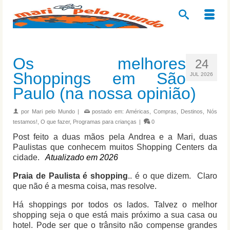
Os melhores
24
Shoppings em São
JUL 2026
Paulo (na nossa opinião)
por
Mari pelo Mundo
|
postado em:
Américas
,
Compras
,
Destinos
,
Nós
testamos!
,
O que fazer
,
Programas para crianças
|
0
Post feito a duas mãos pela Andrea e a Mari, duas
Paulistas que conhecem muitos Shopping Centers da
cidade.
Atualizado em 2026
Praia de Paulista é shopping
.. é o que dizem. Claro
que não é a mesma coisa, mas resolve.
Há shoppings por todos os lados. Talvez o melhor
shopping seja o que está mais próximo a sua casa ou
hotel. Pode ser que o trânsito não compense grandes