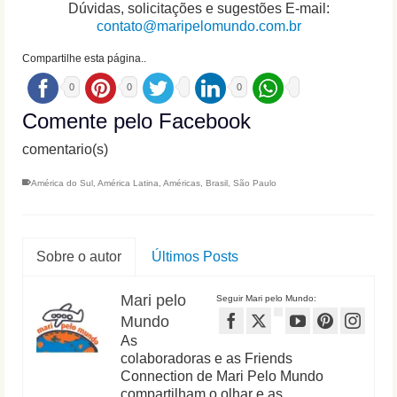
Dúvidas, solicitações e sugestões E-mail:
contato@maripelomundo.com.br
Compartilhe esta página..
0
0
0
Comente pelo Facebook
comentario(s)
América do Sul
,
América Latina
,
Américas
,
Brasil
,
São Paulo
Sobre o autor
Últimos Posts
Mari pelo
Seguir Mari pelo Mundo:
Mundo
As
colaboradoras e as Friends
Connection de Mari Pelo Mundo
compartilham o olhar e as