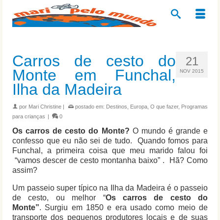
Carros de cesto do
21
Monte em Funchal,
NOV 2015
Ilha da Madeira
por
Mari Christine
|
postado em:
Destinos
,
Europa
,
O que fazer
,
Programas
para crianças
|
0
Os
carros de cesto do Monte?
O mundo é grande e
confesso que eu não sei de tudo. Quando fomos para
Funchal, a primeira coisa que meu marido falou foi
“vamos descer de cesto montanha baixo” . Hã? Como
assim?
Um passeio super típico na Ilha da Madeira é o passeio
de cesto, ou melhor “
Os
carros de cesto do
Monte”
. Surgiu em 1850 e era usado como meio de
transporte dos pequenos produtores locais e de suas