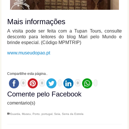
Mais informações
A visita pode ser feita com a Tupan Tours, consulte
desconto para leitores do blog Mari pelo Mundo e
brinde especial. (Código MPMTRIP)
www.museudopao.pt
Compartilhe esta página..
0
0
0
Comente pelo Facebook
comentario(s)
Guarda
,
Museu
,
Porto
,
portugal
,
Seia
,
Serra da Estrela