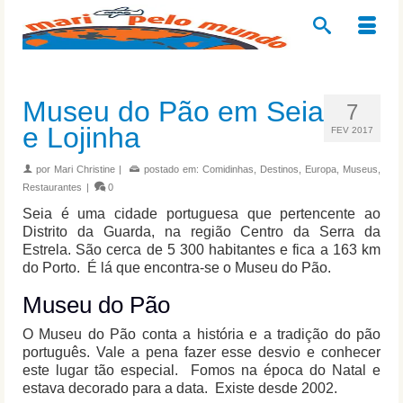
Museu do Pão em Seia
7
e Lojinha
FEV 2017
por
Mari Christine
|
postado em:
Comidinhas
,
Destinos
,
Europa
,
Museus
,
Restaurantes
|
0
Seia é uma cidade portuguesa que pertencente ao
Distrito da Guarda, na região Centro da Serra da
Estrela. São cerca de 5 300 habitantes e fica a 163 km
do Porto. É lá que encontra-se o Museu do Pão.
Museu do Pão
O Museu do Pão conta a história e a tradição do pão
português. Vale a pena fazer esse desvio e conhecer
este lugar tão especial. Fomos na época do Natal e
estava decorado para a data. Existe desde 2002.