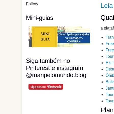
Follow
Leia
Quai
Mini-guias
a plata
Tran
Free
Free
Tour
Siga também no
Excu
Pinterest e instagram
Desc
@maripelomundo.blog
Ônib
Bati
Jant
Tour
Tour
Plan