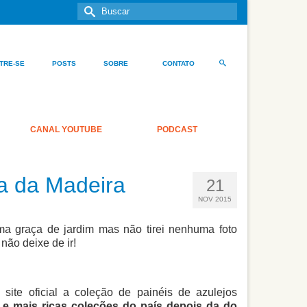
Buscar
por:
TRE-SE
POSTS
SOBRE
CONTATO
CANAL YOUTUBE
PODCAST
ha da Madeira
21
NOV 2015
a graça de jardim mas não tirei nenhuma foto
não deixe de ir!
site oficial a coleção de painéis de azulejos
e mais ricas coleções do país depois da do