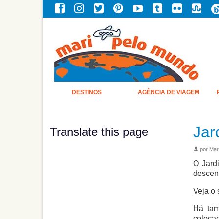
DESTINOS
AGÊNCIA DE VIAGEM
Jar
Translate this page
por
Mari
O Jard
descent
Veja o s
Há ta
coloca