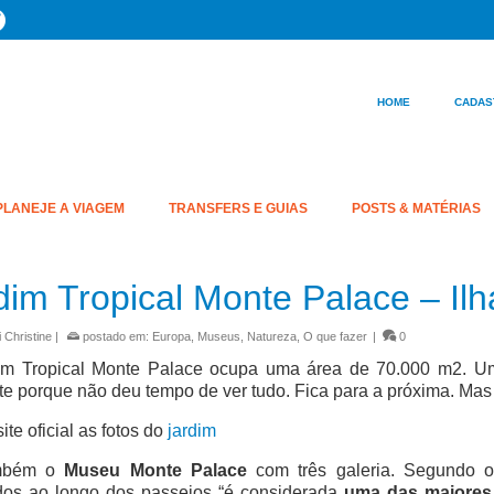
HOME
CADAS
PLANEJE A VIAGEM
TRANSFERS E GUIAS
POSTS & MATÉRIAS
dim Tropical Monte Palace – Il
 Christine
|
postado em:
Europa
,
Museus
,
Natureza
,
O que fazer
|
0
im Tropical Monte Palace ocupa uma área de 70.000 m2. Um
e porque não deu tempo de ver tudo. Fica para a próxima. Mas 
ite oficial as fotos do
jardim
mbém o
Museu Monte Palace
com três galeria. Segundo o 
dos ao longo dos passeios “é considerada
uma das maiores 