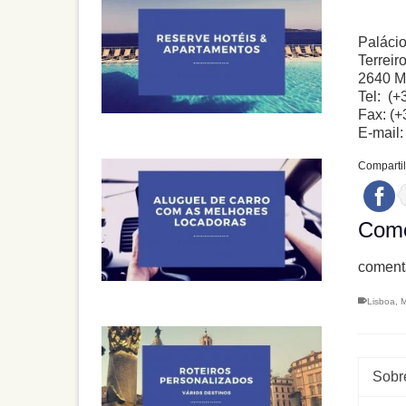
Palácio
Terreir
2640 M
Tel: (+
Fax: (+
E-mail
Compartil
Come
comenta
Lisboa
,
M
Sobre