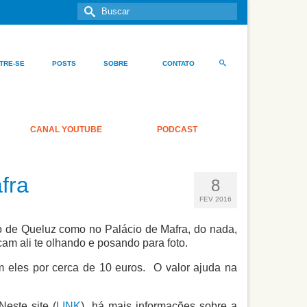
Buscar
por:
TRE-SE
POSTS
SOBRE
CONTATO
CANAL YOUTUBE
PODCAST
fra
8
FEV 2016
io de Queluz como no Palácio de Mafra, do nada,
am ali te olhando e posando para foto.
m eles por cerca de 10 euros. O valor ajuda na
este site (
LINK
) há mais informações sobre a