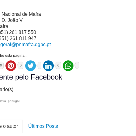
 Nacional de Mafra
o D. João V
afra
351) 261 817 550
351) 261 811 947
:
geral@pnmafra.dgpc.pt
he esta página..
0
0
0
nte pelo Facebook
rio(s)
afra
,
portugal
 o autor
Últimos Posts