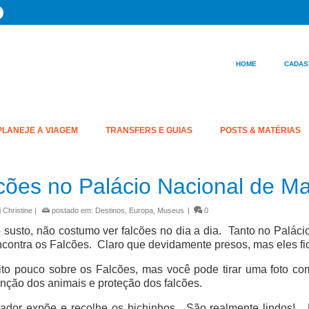
HOME
CADAS
PLANEJE A VIAGEM
TRANSFERS E GUIAS
POSTS & MATÉRIAS
cões no Palácio Nacional de Ma
 Christine
|
postado em:
Destinos
,
Europa
,
Museus
|
0
 susto, não costumo ver falcões no dia a dia. Tanto no Palác
contra os Falcões. Claro que devidamente presos, mas eles fic
to pouco sobre os Falcões, mas você pode tirar uma foto co
ção dos animais e proteção dos falcões.
nador expõe e recolhe os bichinhos. São realmente lindos! N