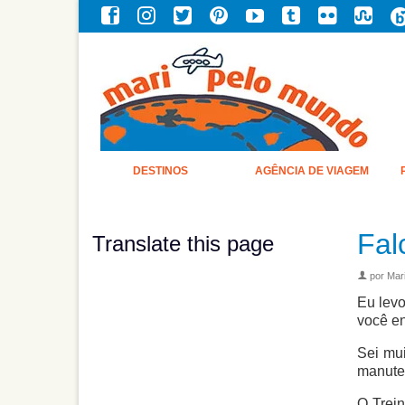
DESTINOS
AGÊNCIA DE VIAGEM
Fal
Translate this page
por
Mari
Eu levo
você en
Sei mui
manuten
O Trei