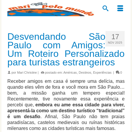
Desvendando São
17
Paulo com Amigos:
NOV 2025
Um Roteiro Personalizado
para turistas estrangeiros
por
Mari Christine
|
postado em:
Américas
,
Destinos
,
Experiências
|
0
Receber amigos em casa é sempre uma delícia, mas
quando eles vêm de fora e você mora em São Paulo…
bem, a missão ganha um tempero especial!
Recentemente, tive novamente essa experiência e
percebi que,
embora eu ame essa cidade para viver,
apresentá-la como um destino turístico “tradicional”
é um desafio
. Afinal, São Paulo não tem praias
paradisíacas, castelos medievais ou ruínas históricas
milenares como as cidades turísticas mais famosas.