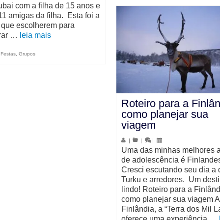
bai com a filha de 15 anos e
1 amigas da filha. Esta foi a
 que escolherem para
rar …
leia mais
,
Festas
,
Grupos
Roteiro para a Finlân
como planejar sua
viagem
|
|
|
Uma das minhas melhores 
de adolescência é Finlande
Cresci escutando seu dia a 
Turku e arredores. Um dest
lindo! Roteiro para a Finlând
como planejar sua viagem A
Finlândia, a “Terra dos Mil L
oferece uma experiência …