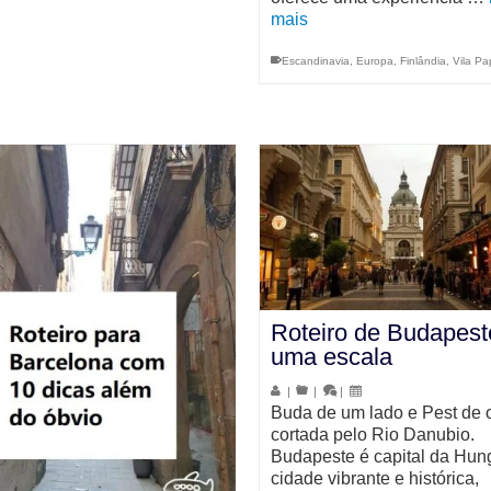
mais
Escandinavia
,
Europa
,
Finlândia
,
Vila Pa
Roteiro de Budapes
uma escala
|
|
|
Buda de um lado e Pest de 
cortada pelo Rio Danubio.
Budapeste é capital da Hung
cidade vibrante e histórica,