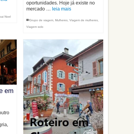
oportunidades. Hoje já existe no
mercado …
leia mais
pai Noel
Grupo de viagem
,
Mulheres
,
Viagem de mulheres
,
Viagem solo
te em
outro
ria,