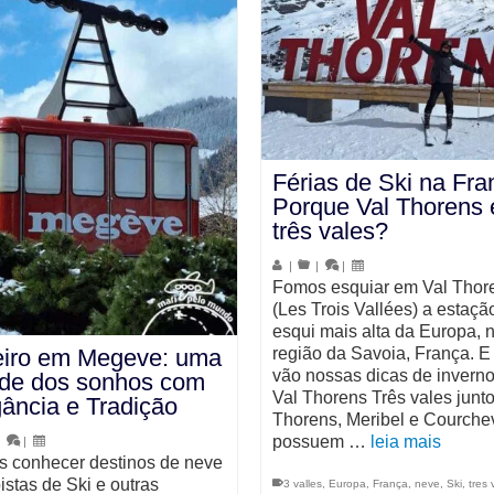
Férias de Ski na Fra
Porque Val Thorens 
três vales?
|
|
|
Fomos esquiar em Val Thor
(Les Trois Vallées) a estaçã
esqui mais alta da Europa, 
eiro em Megeve: uma
região da Savoia, França. E
vão nossas dicas de invern
ade dos sonhos com
Val Thorens Três vales junto
ância e Tradição
Thorens, Meribel e Courche
possuem …
leia mais
|
|
 conhecer destinos de neve
istas de Ski e outras
3 valles
,
Europa
,
França
,
neve
,
Ski
,
tres 