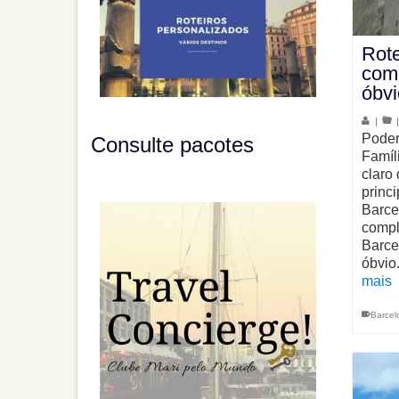
Rote
com 
óbvi
|
Poder
Consulte pacotes
Famíl
claro 
princ
Barce
compl
Barce
óbvio
mais
Barcel