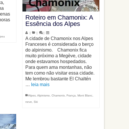
a,
na
penas
Roteiro em Chamonix: A
horas
Essência dos Alpes
|
|
|
opeu
A cidade de Chamonix nos Alpes
Franceses é considerada o berço
do alpinismo. Chamonix fica
muito próximo a Megève, cidade
onde estavamos hospedados.
Para quem ama montanhas, não
tem como não visitar essa cidade.
Me lembrou bastante El Chaltén
…
leia mais
Alpes
,
Alpinismo
,
Chamonix
,
França
,
Mont Blanc
,
neve
,
Ski