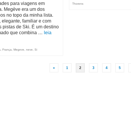
dades para viagens em
Thorens
ia. Megève era um dos
os no topo da minha lista.
 elegante, familiar e com
s pistas de Ski. É um destino
mado que combina …
leia
a
,
França
,
Megeve
,
neve
,
Si
«
1
2
3
4
5