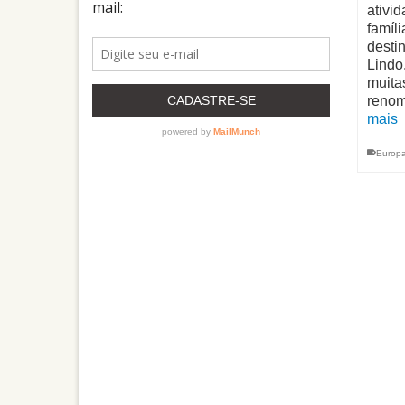
ativi
famíl
destin
Lindo,
muita
reno
mais
Europ