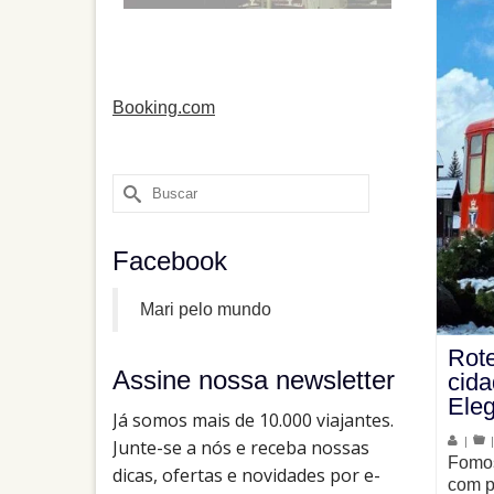
Booking.com
Buscar
por:
Facebook
Mari pelo mundo
Rot
Assine nossa newsletter
cid
Eleg
|
Fomos
com p