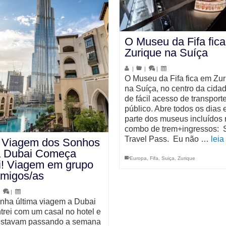
O Museu da Fifa fic
Zurique na Suíça
|
|
|
O Museu da Fifa fica em Zur
na Suíça, no centro da cidad
de fácil acesso de transport
público. Abre todos os dias e
parte dos museus incluídos 
combo de trem+ingressos: 
Travel Pass. Eu não …
leia
 Viagem dos Sonhos
a Dubai Começa
Europa
,
Fifa
,
Suiça
,
Zurique
i! Viagem em grupo
amigos/as
|
|
nha última viagem a Dubai
trei com um casal no hotel e
estavam passando a semana