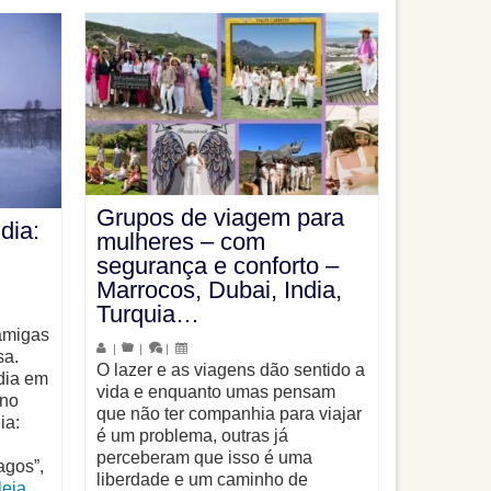
Grupos de viagem para
dia:
mulheres – com
segurança e conforto –
Marrocos, Dubai, India,
Turquia…
amigas
|
|
|
sa.
O lazer e as viagens dão sentido a
dia em
vida e enquanto umas pensam
ino
que não ter companhia para viajar
ia:
é um problema, outras já
perceberam que isso é uma
agos”,
liberdade e um caminho de
leia