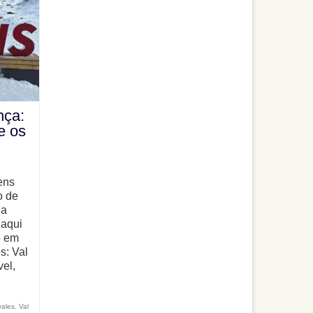
nça:
e os
ens
o de
na
 aqui
o em
s: Val
vel,
vales
,
Val