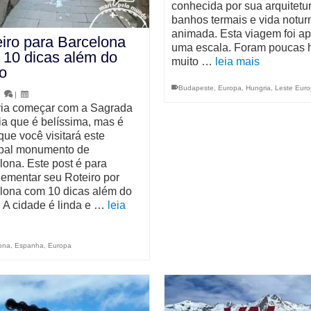
conhecida por sua arquitetur
banhos termais e vida notur
animada. Esta viagem foi a
iro para Barcelona
uma escala. Foram poucas 
10 dicas além do
muito …
leia mais
o
Budapeste
,
Europa
,
Hungria
,
Leste Eur
|
|
ia começar com a Sagrada
ia que é belíssima, mas é
que você visitará este
ipal monumento de
lona. Este post é para
ementar seu Roteiro por
lona com 10 dicas além do
. A cidade é linda e …
leia
ona
,
Espanha
,
Europa