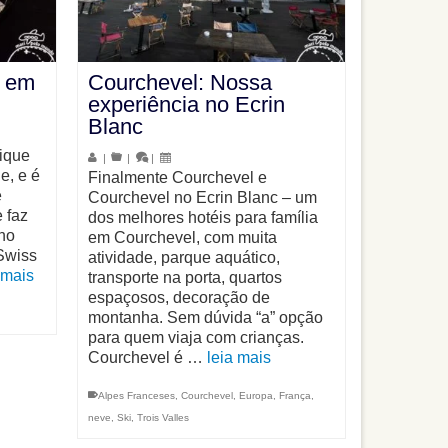
a em
Courchevel: Nossa
experiência no Ecrin
Blanc
ique
|
|
|
e, e é
Finalmente Courchevel e
e
Courchevel no Ecrin Blanc – um
 faz
dos melhores hotéis para família
no
em Courchevel, com muita
Swiss
atividade, parque aquático,
 mais
transporte na porta, quartos
espaçosos, decoração de
montanha. Sem dúvida “a” opção
para quem viaja com crianças.
Courchevel é …
leia mais
Alpes Franceses
,
Courchevel
,
Europa
,
França
,
neve
,
Ski
,
Trois Valles