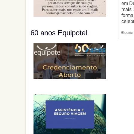
em Du
mais 1
forma
celeb
60 anos Equipotel
Dubai