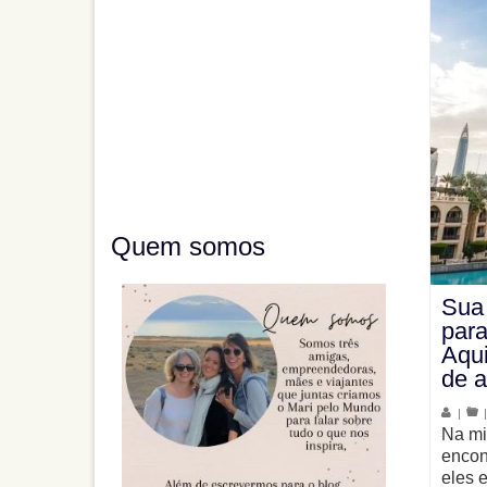
Quem somos
Sua
par
Aqu
de 
|
Na mi
encon
eles 