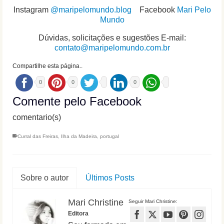
Instagram
@maripelomundo.blog
Facebook
Mari Pelo
Mundo
Dúvidas, solicitações e sugestões E-mail:
contato@maripelomundo.com.br
Compartilhe esta página..
0
0
0
Comente pelo Facebook
comentario(s)
Curral das Freiras
,
Ilha da Madeira
,
portugal
Sobre o autor
Últimos Posts
Mari Christine
Seguir Mari Christine:
Editora