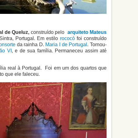
al de Queluz,
construído pelo
arquiteto
Mateus
intra, Portugal. Em estilo
rococó
foi construído
consorte
da rainha D.
Maria I de Portugal
. Tornou-
ão VI
, e de sua família. Permaneceu assim até
ília real à Portugal. Foi em um dos quartos que
o que ele faleceu.