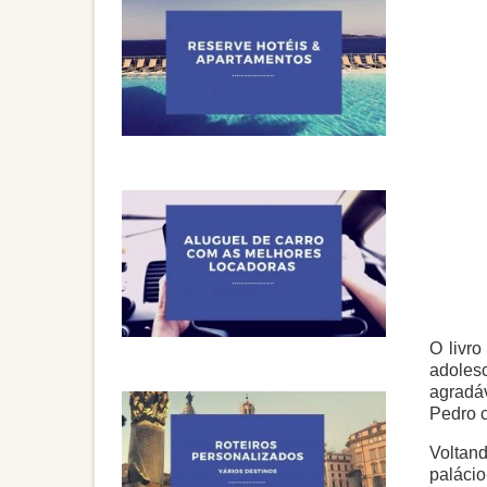
O livr
adolesc
agradá
Pedro c
Voltand
palácio