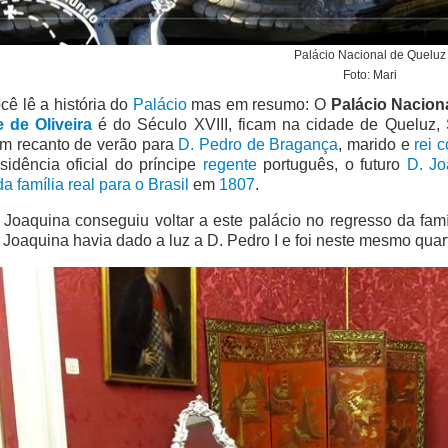
Palácio Nacional de Queluz
Foto: Mari
cê lê a história do
Palácio
mas em resumo: O
Palácio Nacion
e de Oliveira
é do Século XVIII, ficam na cidade de Queluz, S
m recanto de verão para
D. Pedro de Bragança
, marido e
rei 
sidência oficial do príncipe
regente
português, o futuro
D. Jo
a família real para o Brasil
em
1807
.
 Joaquina conseguiu voltar a este palácio no regresso da fam
 Joaquina havia dado a luz a D. Pedro I e foi neste mesmo quart