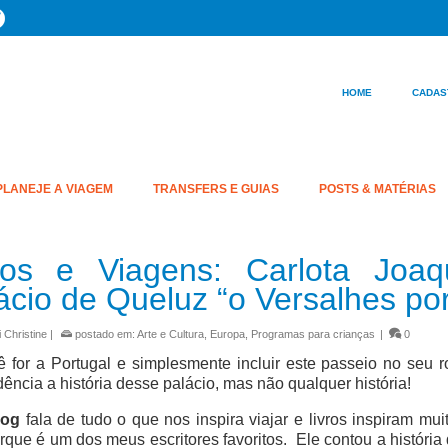
HOME
CADAS
PLANEJE A VIAGEM
TRANSFERS E GUIAS
POSTS & MATÉRIAS
ros e Viagens: Carlota Joaq
ácio de Queluz “o Versalhes po
 Christine
|
postado em:
Arte e Cultura
,
Europa
,
Programas para crianças
|
0
 for a Portugal e simplesmente incluir este passeio no seu r
ência a história desse palácio, mas não qualquer história!
log
fala de tudo o que nos inspira viajar e livros inspiram mu
rque é um dos meus escritores favoritos. Ele contou a história