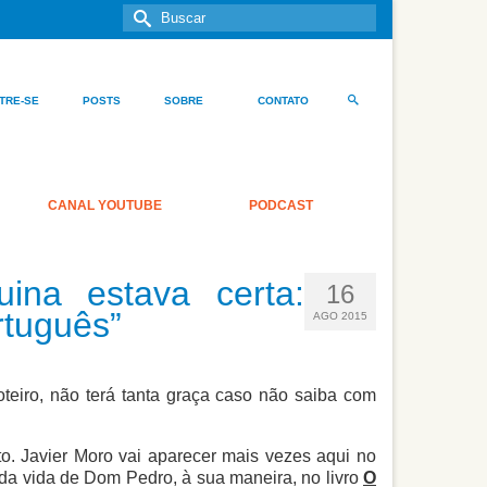
Buscar
por:
TRE-SE
POSTS
SOBRE
CONTATO
CANAL YOUTUBE
PODCAST
uina estava certa:
16
rtuguês”
AGO 2015
oteiro, não terá tanta graça caso não saiba com
ito. Javier Moro vai aparecer mais vezes aqui no
 da vida de Dom Pedro, à sua maneira, no livro
O