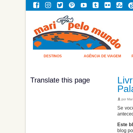
DESTINOS
AGÊNCIA DE VIAGEM
Liv
Translate this page
Pal
por
Mari
Se você
anteced
Este b
blog po