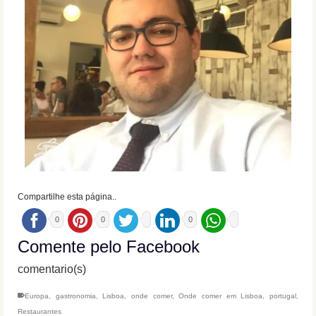
Compartilhe esta página..
0
0
0
Comente pelo Facebook
comentario(s)
Europa
,
gastronomia
,
Lisboa
,
onde comer
,
Onde comer em Lisboa
,
portugal
,
Restaurantes