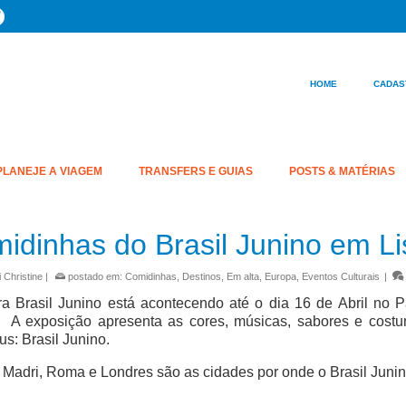
HOME
CADAS
PLANEJE A VIAGEM
TRANSFERS E GUIAS
POSTS & MATÉRIAS
idinhas do Brasil Junino em L
 Christine
|
postado em:
Comidinhas
,
Destinos
,
Em alta
,
Europa
,
Eventos Culturais
|
ra Brasil Junino está acontecendo até o dia 16 de Abril no
. A exposição apresenta as cores, músicas, sabores e costum
s: Brasil Junino.
 Madri, Roma e Londres são as cidades por onde o Brasil Junin