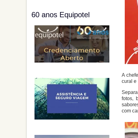
60 anos Equipotel
A chefe
cural 
Separa
fotos, 
sabores
com car