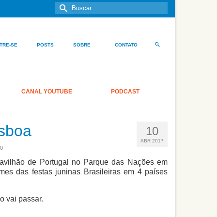
Buscar
por:
TRE-SE
POSTS
SOBRE
CONTATO
CANAL YOUTUBE
PODCAST
isboa
10
ABR 2017
0
 Pavilhão de Portugal no Parque das Nações em
es das festas juninas Brasileiras em 4 países
o vai passar.