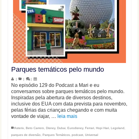
Parques temáticos pelo mundo
|
|
|
No episódio 129 do Podcast a Mari e eu
conversamos sobre parques temáticos pelo mundo.
Inspiradas pela abertura de diversos destinos,
inclusive dos EUA com data prevista para novembro,
pelas férias das crianças chegando e com muita
vontade de viajar, …
leia mais
Asterix
,
Beto Carrero
,
Disney
,
Dubai
,
Eurodisney
,
Ferrari
,
Hopi Hari
,
Legoland
,
parques de diversão
,
Parques Temáticos
,
podcast
,
Universal