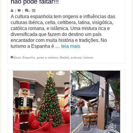
não pode faltar!!!
|
|
|
A cultura espanhola tem origens e influências das
culturas ibérica, celta, celtibera, latina, visigótica,
católica romana, e islâmica. Uma mistura rica e
diversificada que fazem do destino um país
encantador com muita história e tradições. No
turismo a Espanha é …
leia mais
dicas
,
Espanha
,
guias e roteiros
,
Madrid
,
podcast
,
turismo