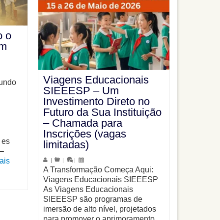
o o
em
Viagens Educacionais
Mundo
SIEEESP – Um
Investimento Direto no
Futuro da Sua Instituição
– Chamada para
Inscrições (vagas
 es
limitadas)
 –
ais
|
|
|
A Transformação Começa Aqui:
Viagens Educacionais SIEEESP
As Viagens Educacionais
SIEEESP são programas de
imersão de alto nível, projetados
para promover o aprimoramento