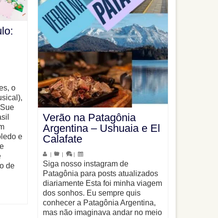
lo:
es, o
sical),
 Sue
Verão na Patagônia
sil
Argentina – Ushuaia e El
om
oledo e
Calafate
e
|
|
|
e
Siga nosso instagram de
co de
Patagônia para posts atualizados
diariamente Esta foi minha viagem
dos sonhos. Eu sempre quis
conhecer a Patagônia Argentina,
mas não imaginava andar no meio