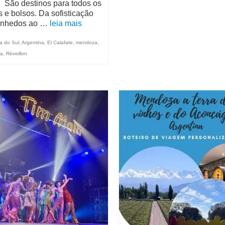
s. São destinos para todos os
s e bolsos. Da sofisticação
inhedos ao …
leia mais
a do Sul
,
Argentina
,
El Calafate
,
mendoza
,
ia
,
Réveillon