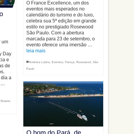
O France Excellence, um dos
eventos mais esperados no
o
calendário do turismo e do luxo,
celebra sua 5ª edição em grande
estilo no prestigiado Rosewood
São Paulo. Com a abertura
marcada para 23 de setembro, o
r um
evento oferece uma imersão …
leia mais
y Day
ia e
América Latina
,
Eventos
,
França
,
Rosewood
,
São
as de
Paulo
os.
 dia a
b …
,
Roteiro
O bom do Pará, de