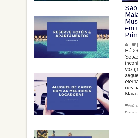
São 
Maia
Musi
em 
Pri
|
Há 26
Sebas
incon
voz g
segue
etern
nos p
Maia 
Améric
Eventos