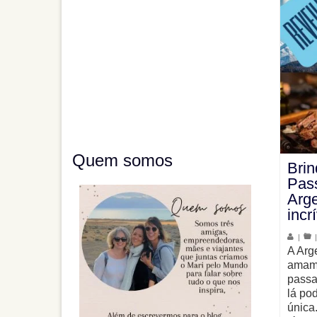
Quem somos
Bri
Pass
Arg
incr
|
A Arg
amamo
passa
lá po
única