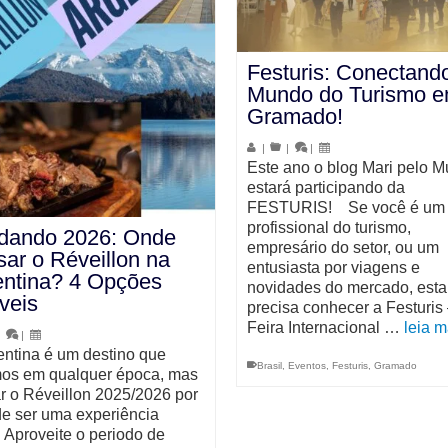
Festuris: Conectand
Mundo do Turismo 
Gramado!
|
|
|
Este ano o blog Mari pelo 
estará participando da
FESTURIS! Se você é um
profissional do turismo,
ndando 2026: Onde
empresário do setor, ou um
ar o Réveillon na
entusiasta por viagens e
entina? 4 Opções
novidades do mercado, esta
íveis
precisa conhecer a Festuris
Feira Internacional …
leia m
|
|
entina é um destino que
Brasil
,
Eventos
,
Festuris
,
Gramado
s em qualquer época, mas
r o Réveillon 2025/2026 por
de ser uma experiência
. Aproveite o periodo de