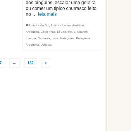
dos pinguins, escalar uma geleira
ou comer um típico churrasco feito
no …
leia mais
América do Sul
,
América Latina
,
Américas
,
Argentina
,
Cerro Frias
,
El Calafate
,
El Chaltén
,
Inverno
,
Natureza
,
neve
,
Patagônia
,
Patagônia
Argentina
,
Ushuaia
7
…
182
»