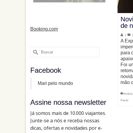
Nov
de n
Booking.com
|
A Exp
imper
Buscar
para 
por:
apaix
Foi u
Facebook
retom
novid
mão o
Mari pelo mundo
Améric
Assine nossa newsletter
Paulo