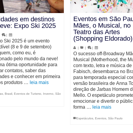
Eventos em São Pau
idades em destinos
Mães, o Musical, no
eve: Expo Ski 2025
Teatro das Artes
|
|
(Shopping Eldorado)
o Ski 2025 é um evento
dível (8 e 9 de setembro)
|
|
|
quem, como eu, é
O sucesso off-Broadway Mã
onado pelo mundo da neve!
Musical (Motherhood, the Mu
ma ótima oportunidade para
com texto, letra e música de
ar contatos, saber das
Fabisch, desembarca no Bra
ades e conhecer em primeira
para temporada especial c
s produtos …
leia mais
versão brasileira de Anna T
direção de Jarbas Homem d
as
,
Brasil
,
Eventos de Turismo
,
Inverno
,
São
Mello. O espetáculo promet
emocionar e divertir o públi
forma …
leia mais
Espetáculos
,
Eventos
,
São Paulo