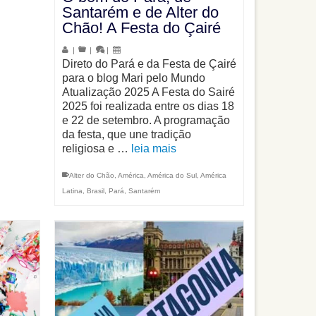
Santarém e de Alter do
Chão! A Festa do Çairé
|
|
|
Direto do Pará e da Festa de Çairé
para o blog Mari pelo Mundo
Atualização 2025 A Festa do Sairé
2025 foi realizada entre os dias 18
e 22 de setembro. A programação
da festa, que une tradição
religiosa e …
leia mais
Alter do Chão
,
América
,
América do Sul
,
América
Latina
,
Brasil
,
Pará
,
Santarém