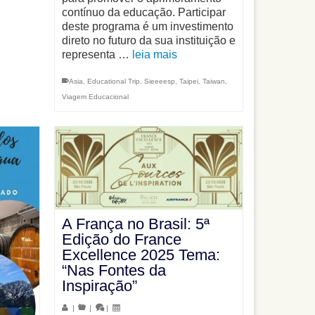
contínuo da educação. Participar
deste programa é um investimento
direto no futuro da sua instituição e
representa …
leia mais
Asia
,
Educational Trip
,
Sieeeesp
,
Taipei
,
Taiwan
,
Viagem Educacional
A França no Brasil: 5ª
Edição do France
Excellence 2025 Tema:
“Nas Fontes da
Inspiração”
|
|
|