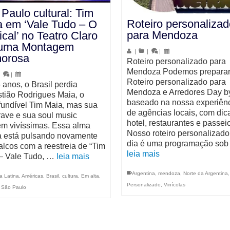
Paulo cultural: Tim
Roteiro personalizad
 em ‘Vale Tudo – O
para Mendoza
cal’ no Teatro Claro
uma Montagem
|
|
|
morosa
Roteiro personalizado para
Mendoza Podemos prepara
|
|
Roteiro personalizado para
 anos, o Brasil perdia
Mendoza e Arredores Day b
tião Rodrigues Maia, o
baseado na nossa experiênc
fundível Tim Maia, mas sua
de agências locais, com dic
rave e sua soul music
hotel, restaurantes e passei
m vivíssimas. Essa alma
Nosso roteiro personalizado
a está pulsando novamente
dia é uma programação so
alcos com a reestreia de “Tim
leia mais
– Vale Tudo, …
leia mais
Argentina
,
mendoza
,
Norte da Argentina
a Latina
,
Américas
,
Brasil
,
cultura
,
Em alta
,
Personalizado
,
Vinícolas
,
São Paulo