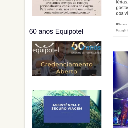
féria
gosto
dos v
Améric
60 anos Equipotel
Patagôn