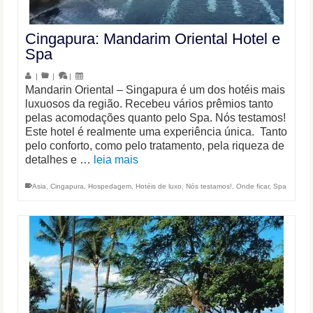
Cingapura: Mandarim Oriental Hotel e
Spa
|
|
|
Mandarin Oriental – Singapura é um dos hotéis mais
luxuosos da região. Recebeu vários prêmios tanto
pelas acomodações quanto pelo Spa. Nós testamos!
Este hotel é realmente uma experiência única. Tanto
pelo conforto, como pelo tratamento, pela riqueza de
detalhes e …
leia mais
Asia
,
Cingapura
,
Hospedagem
,
Hotéis de luxo
,
Nós testamos!
,
Onde ficar
,
Spa