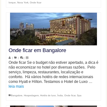
Iorque
,
Nova York
,
Onde ficar
Onde ficar em Bangalore
|
|
|
Onde ficar Se o budget não estiver apertado, a dica é
não economizar no hotel por diversas razões. Pelo
serviço, limpeza, restaurantes, localização e
conforto. Há vários hotéis de redes internacionais
como Hyatt e Hilton. Testamos o Hotel de Luxo …
leia mais
Bangalore
,
Hospedagem
,
Hotéis de luxo
,
Índia
,
Onde ficar
,
Spa