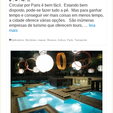
|
|
|
Circular por Paris é bem fácil. Estando bem
disposto, pode-se fazer tudo a pé. Mas para ganhar
tempo e conseguir ver mais coisas em menos tempo,
a cidade oferece várias opções. São inúmeras
empresas de turismo que oferecem tours, …
leia
mais
Aplicativos
,
Bicicletas
,
mapas
,
Museus
,
ônibus
,
Paris
,
Transporte