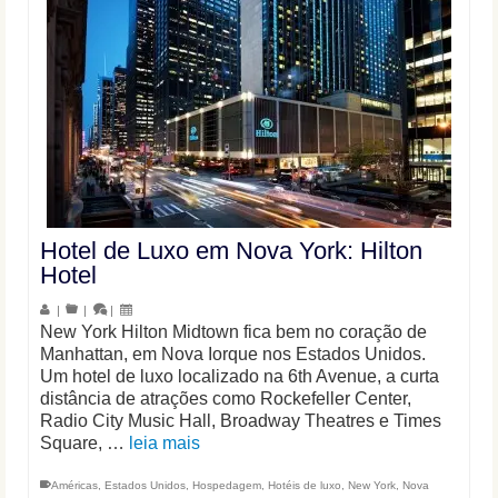
Hotel de Luxo em Nova York: Hilton
Hotel
|
|
|
New York Hilton Midtown fica bem no coração de
Manhattan, em Nova Iorque nos Estados Unidos.
Um hotel de luxo localizado na 6th Avenue, a curta
distância de atrações como Rockefeller Center,
Radio City Music Hall, Broadway Theatres e Times
Square, …
leia mais
Américas
,
Estados Unidos
,
Hospedagem
,
Hotéis de luxo
,
New York
,
Nova