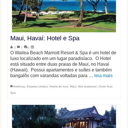
Maui, Havaí: Hotel e Spa
|
|
|
O Wailea Beach Marriott Resort & Spa é um hotel de
luxo localizado em um lugar paradisíaco. O Hotel
está situado entre duas praias de Maui, no Havaí
(Hawaii). Possui apartamentos e suítes e também
bangalôs com varandas voltadas para …
leia mais
Américas
,
Estados Unidos
,
Hotéis de luxo
,
Maui
,
Nós testamos!
,
Onde ficar
,
Spa