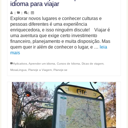
idioma para viajar
|
|
|
Explorar novos lugares e conhecer culturas e
pessoas diferentes é uma experiência
enriquecedora, e isso ninguém discute! Viajar é
uma aventura que exige certo investimento
financeiro, planejamento e muita disposição. Mas
quem quer ir além de conhecer o lugar, e …
leia
mais
Aplicativos
,
Aprender um idioma
,
Cursos de Idioma
,
Dicas de viagem
,
MosaLingua
,
Planeje a Viagem
,
Planeje-se